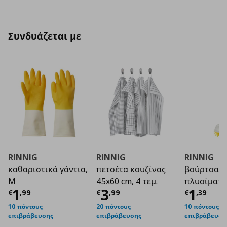
Συνδυάζεται με
RINNIG
RINNIG
RINNIG
καθαριστικά γάντια,
πετσέτα κουζίνας
βούρτσα
M
45x60 cm, 4 τεμ.
πλυσίματο
Τρέχουσα τιμή
Τρέχουσα τιμή
€ 1,99
Τρέχο
€ 3
1
3
1
€
,
99
€
,
99
€
,
39
10 πόντους
20 πόντους
10 πόντους
επιβράβευσης
επιβράβευσης
επιβράβευση