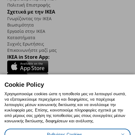
Πολιτική Επιστροφής
Σχετικά με την IKEA
Γνωρίζοντας την IKEA
Βιωσιμότητα
Εργασία στην IKEA
Καταστήματα
Συχνές Ερωτήσεις
Επικοινωνήστε μαζί μας
IKEA in Store App:
Cookie Policy
Follow us:
Χρησιμοποιούμε cookies ώστε η τοποθεσία μας να λειτουργεί σωστά,
να εξατομικεύουμε περιεχόμενο και διαφημίσεις, να παρέχουμε
Facebook
Instagram
TikTok
Youtube
Pinterest
Twitter
λειτουργίες μέσων κοινωνικής δικτύωσης και να αναλύουμε την
κυκλοφορία μας. Επίσης, κοινοποιούμε πληροφορίες σχετικά με την
από μέρους σας χρήση της τοποθεσίας μας στους συνεργάτες μέσων
κοινωνικής δικτύωσης, διαφημίσεων και ανάλυσης.
Ρυθμίσεις Cookies