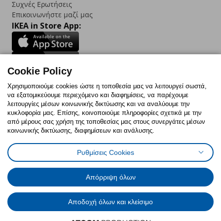
Συχνές Ερωτήσεις
Επικοινωνήστε μαζί μας
IKEA in Store App:
Cookie Policy
Follow us:
Χρησιμοποιούμε cookies ώστε η τοποθεσία μας να λειτουργεί σωστά,
να εξατομικεύουμε περιεχόμενο και διαφημίσεις, να παρέχουμε
Facebook
Instagram
TikTok
Youtube
Pinterest
Twitter
λειτουργίες μέσων κοινωνικής δικτύωσης και να αναλύουμε την
κυκλοφορία μας. Επίσης, κοινοποιούμε πληροφορίες σχετικά με την
από μέρους σας χρήση της τοποθεσίας μας στους συνεργάτες μέσων
κοινωνικής δικτύωσης, διαφημίσεων και ανάλυσης.
Ρυθμίσεις Cookies
Πολιτική Cookies
Δήλωση ψηφιακής προσβασιμότητας
Έντυπο Επιστροφής / Ακύρωσης
Ρυθμίσεις cookies
Όροι Χρήσης
Γενική Πολιτική Προσωπικών Δεδομένων
Απόρριψη όλων
Πολιτική Προσωπικών Δεδομένων για IKEA.com.cy
Αποδοχή όλων και κλείσιμο
© Inter-IKEA Systems B.V. 1999 - 2025