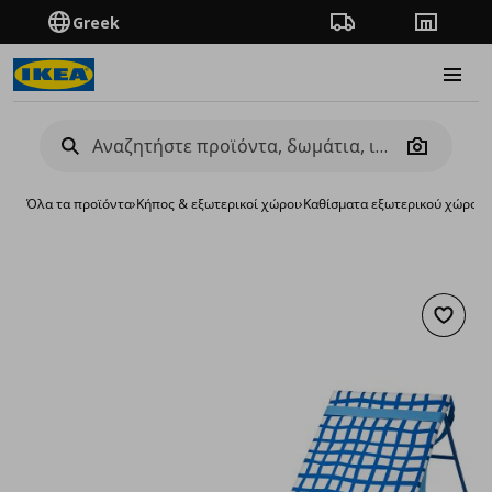
Greek
Πορεία παραγγελίας
Καταστή
Burge
Camera
Όλα τα προϊόντα
›
Κήπος & εξωτερικοί χώροι
›
Καθίσματα εξωτερικού χώρου
›
Προσθή