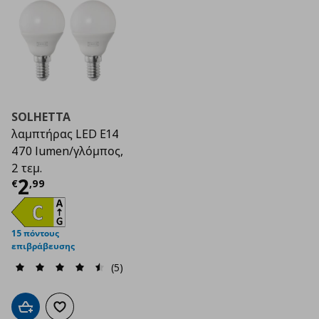
SOLHETTA
λαμπτήρας LED E14
470 lumen/γλόμπος,
2 τεμ.
Τρέχουσα τιμή
€ 2,99
2
€
,
99
15 πόντους
επιβράβευσης
(5)
Προσθήκη στο καλάθι
Προσθήκη στα αγαπημένα