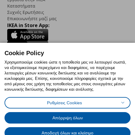
Καταστήματα
Συχνές Ερωτήσεις
Επικοινωνήστε μαζί μας
IKEA in Store App:
Cookie Policy
Follow us:
Χρησιμοποιούμε cookies ώστε η τοποθεσία μας να λειτουργεί σωστά,
να εξατομικεύουμε περιεχόμενο και διαφημίσεις, να παρέχουμε
Facebook
Instagram
TikTok
Youtube
Pinterest
Twitter
λειτουργίες μέσων κοινωνικής δικτύωσης και να αναλύουμε την
κυκλοφορία μας. Επίσης, κοινοποιούμε πληροφορίες σχετικά με την
από μέρους σας χρήση της τοποθεσίας μας στους συνεργάτες μέσων
κοινωνικής δικτύωσης, διαφημίσεων και ανάλυσης.
Ρυθμίσεις Cookies
Πολιτική Cookies
Δήλωση ψηφιακής προσβασιμότητας
Έντυπο Επιστροφής / Ακύρωσης
Ρυθμίσεις cookies
Όροι Χρήσης
Γενική Πολιτική Προσωπικών Δεδομένων
Απόρριψη όλων
Πολιτική Προσωπικών Δεδομένων για IKEA.com.cy
Αποδοχή όλων και κλείσιμο