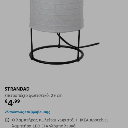
STRANDAD
επιτραπέζιο φωτιστικό, 29 cm
Τρέχουσα τιμή
€ 4,99
4
€
,
99
25 πόντους επιβράβευσης
Ο λαμπτήρας πωλείται χωριστά. Η ΙΚΕΑ προτείνει
λαμπτήρα LED Ε14 γλόμπο λευκό.