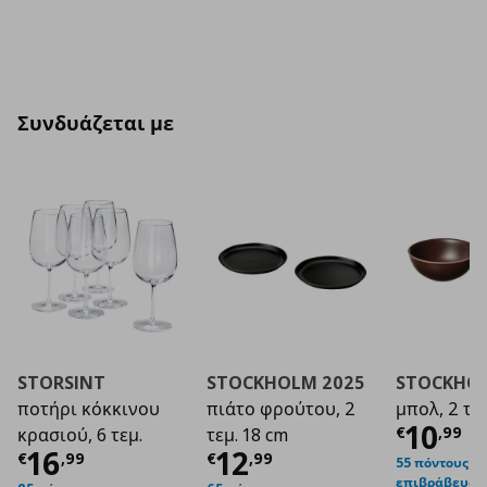
Συνδυάζεται με
STORSINT
STOCKHOLM 2025
STOCKHOL
ποτήρι κόκκινου
πιάτο φρούτου, 2
μπολ, 2 τεμ
Τρέχο
10
€
,
99
κρασιού, 6 τεμ.
τεμ. 18 cm
Τρέχουσα τιμή
Τρέχουσα τιμή
€ 16,99
€ 1
16
12
€
,
99
€
,
99
55 πόντους
επιβράβευση