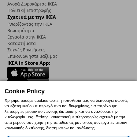
Αγορά Δωρoκάρτας IKEA
Πολιτική Επιστροφής
Σχετικά με την IKEA
Γνωρίζοντας την IKEA
Βιωσιμότητα
Εργασία στην IKEA
Καταστήματα
Συχνές Ερωτήσεις
Επικοινωνήστε μαζί μας
IKEA in Store App:
Cookie Policy
Follow us:
Χρησιμοποιούμε cookies ώστε η τοποθεσία μας να λειτουργεί σωστά,
να εξατομικεύουμε περιεχόμενο και διαφημίσεις, να παρέχουμε
Facebook
Instagram
TikTok
Youtube
Pinterest
Twitter
λειτουργίες μέσων κοινωνικής δικτύωσης και να αναλύουμε την
κυκλοφορία μας. Επίσης, κοινοποιούμε πληροφορίες σχετικά με την
από μέρους σας χρήση της τοποθεσίας μας στους συνεργάτες μέσων
κοινωνικής δικτύωσης, διαφημίσεων και ανάλυσης.