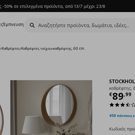
 -50% σε επιλεγμένα προϊόντα, από 13/7 μέχρι 23/8
ες
Έμπνευση
ς
›
Καθρέφτες
›
Καθρέφτες τοίχου
›
καθρέφτης, 60 cm
STOCKHO
καθρέφτης, 
Τρέχ
89
€
,
99
450 πόντους 
Κωδικός προ