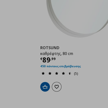
ROTSUND
καθρέφτης, 80 cm
Τρέχουσα τιμή
€ 89,
89
€
,
99
450 πόντους επιβράβευσης
(5)
Προσθήκη στο καλάθι
Προσθήκη στα αγαπημένα