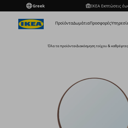
Greek
ΙΚΕΑ Εκπτώσεις έως
Προϊόντα
Δωμάτια
Προσφορές
Υπηρεσί
Όλα τα προϊόντα
›
Διακόσμηση τοίχου & καθρέφτε