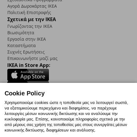
Αγορά Δωρoκάρτας IKEA
Πολιτική Επιστροφής
Σχετικά με την IKEA
Γνωρίζοντας την IKEA
Βιωσιμότητα
Εργασία στην IKEA
Καταστήματα
Συχνές Ερωτήσεις
Επικοινωνήστε μαζί μας
IKEA in Store App:
Cookie Policy
Follow us:
Χρησιμοποιούμε cookies ώστε η τοποθεσία μας να λειτουργεί σωστά,
να εξατομικεύουμε περιεχόμενο και διαφημίσεις, να παρέχουμε
Facebook
Instagram
TikTok
Youtube
Pinterest
Twitter
λειτουργίες μέσων κοινωνικής δικτύωσης και να αναλύουμε την
κυκλοφορία μας. Επίσης, κοινοποιούμε πληροφορίες σχετικά με την
από μέρους σας χρήση της τοποθεσίας μας στους συνεργάτες μέσων
κοινωνικής δικτύωσης, διαφημίσεων και ανάλυσης.