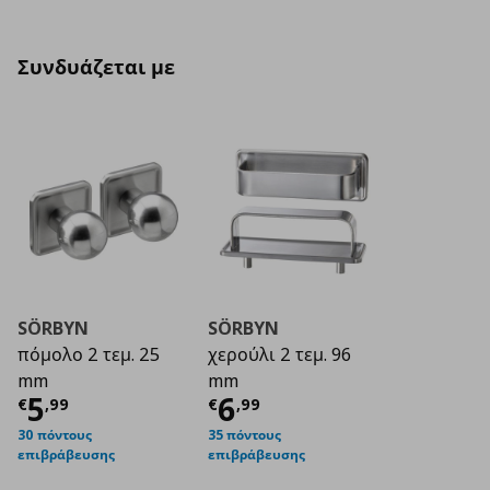
Συνδυάζεται με
SÖRBYN
SÖRBYN
πόμολο 2 τεμ. 25
χερούλι 2 τεμ. 96
mm
mm
Τρέχουσα τιμή
Τρέχουσα τιμή
€ 5,99
€ 6
5
6
€
,
99
€
,
99
30 πόντους
35 πόντους
επιβράβευσης
επιβράβευσης