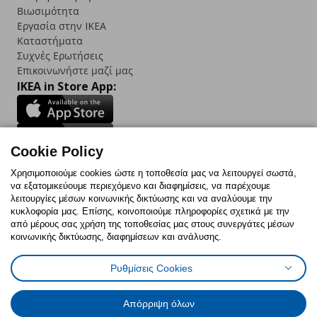
Βιωσιμότητα
Εργασία στην IKEA
Καταστήματα
Συχνές Ερωτήσεις
Επικοινωνήστε μαζί μας
IKEA in Store App:
Cookie Policy
Follow us:
Χρησιμοποιούμε cookies ώστε η τοποθεσία μας να λειτουργεί σωστά,
να εξατομικεύουμε περιεχόμενο και διαφημίσεις, να παρέχουμε
Facebook
Instagram
TikTok
Youtube
Pinterest
Twitter
λειτουργίες μέσων κοινωνικής δικτύωσης και να αναλύουμε την
κυκλοφορία μας. Επίσης, κοινοποιούμε πληροφορίες σχετικά με την
από μέρους σας χρήση της τοποθεσίας μας στους συνεργάτες μέσων
κοινωνικής δικτύωσης, διαφημίσεων και ανάλυσης.
Ρυθμίσεις Cookies
Πολιτική Cookies
Δήλωση ψηφιακής προσβασιμότητας
Έντυπο Επιστροφής / Ακύρωσης
Ρυθμίσεις cookies
Όροι Χρήσης
Γενική Πολιτική Προσωπικών Δεδομένων
Απόρριψη όλων
Πολιτική Προσωπικών Δεδομένων για IKEA.com.cy