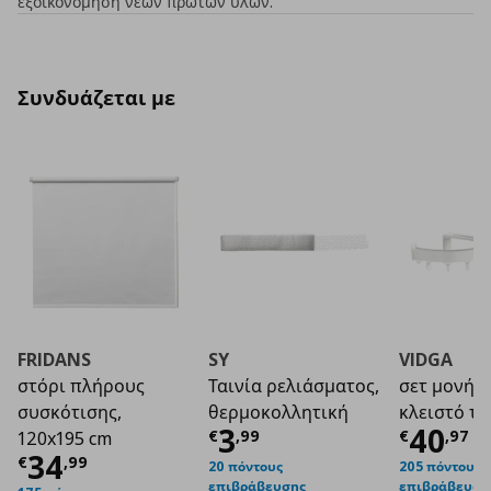
εξοικονόμηση νέων πρώτων υλών.
Συνδυάζεται με
FRIDANS
SY
VIDGA
στόρι πλήρους
Ταινία ρελιάσματος,
σετ μονής 
συσκότισης,
θερμοκολλητική
κλειστό τ
Τρέχουσα τιμή
Τρέχο
€ 3
3
40
€
,
99
€
,
97
120x195 cm
Τρέχουσα τιμή
€ 34,99
34
€
,
99
20 πόντους
205 πόντους
επιβράβευσης
επιβράβευση