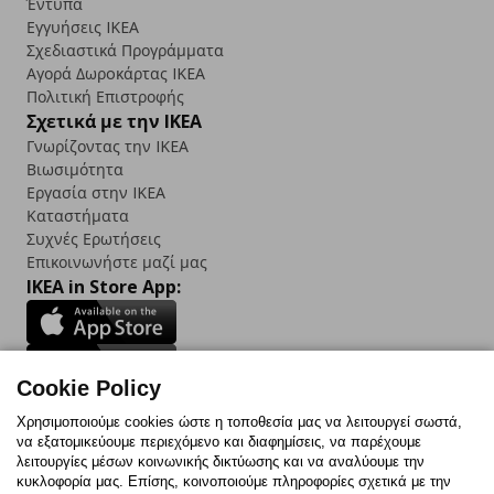
Έντυπα
Εγγυήσεις IKEA
Σχεδιαστικά Προγράμματα
Αγορά Δωρoκάρτας IKEA
Πολιτική Επιστροφής
Σχετικά με την IKEA
Γνωρίζοντας την IKEA
Βιωσιμότητα
Εργασία στην IKEA
Καταστήματα
Συχνές Ερωτήσεις
Επικοινωνήστε μαζί μας
IKEA in Store App:
Cookie Policy
Follow us:
Χρησιμοποιούμε cookies ώστε η τοποθεσία μας να λειτουργεί σωστά,
να εξατομικεύουμε περιεχόμενο και διαφημίσεις, να παρέχουμε
Facebook
Instagram
TikTok
Youtube
Pinterest
Twitter
λειτουργίες μέσων κοινωνικής δικτύωσης και να αναλύουμε την
κυκλοφορία μας. Επίσης, κοινοποιούμε πληροφορίες σχετικά με την