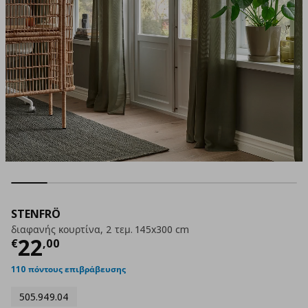
STENFRÖ
διαφανής κουρτίνα, 2 τεμ. 145x300 cm
Τρέχουσα τιμή
€ 22,00
22
€
,
00
110 πόντους επιβράβευσης
505.949.04