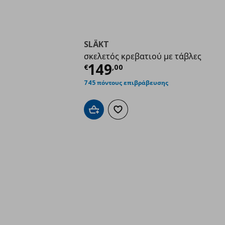
SLÄKT
σκελετός κρεβατιού με τάβλες
Τρέχουσα τιμή
€ 149
149
€
,
00
745 πόντους επιβράβευσης
Προσθήκη στο καλάθι
Προσθήκη στα αγαπημένα