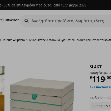
 -50% σε επιλεγμένα προϊόντα, από 13/7 μέχρι 23/8
ες
Έμπνευση
α
›
Παιδικό δωμάτιο 8-12
›
Κουκέτες & παιδικά κρεβάτια
›
Παιδικά κρεβάτια
›
πουφ/σ
SLÄKT
πουφ/στρώμ
Τρέχ
119
€
,
0
595 πόντους 
Κωδικός προ
005.903.57