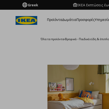
Greek
ΙΚΕΑ Εκπτώσεις έως
Προϊόντα
Δωμάτια
Προσφορές
Υπηρεσί
Όλα τα προϊόντα
›
Βρεφικά - Παιδικά είδη & έπιπλ