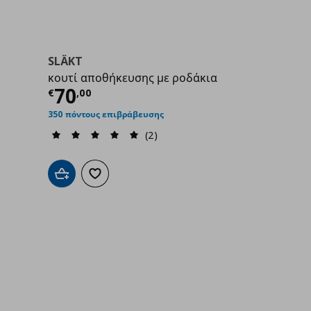
SLÄKT
κουτί αποθήκευσης με ροδάκια
,00
Τρέχουσα τιμή
€ 70,00
70
€
,
00
350 πόντους επιβράβευσης
(2)
Προσθήκη στο καλάθι
Προσθήκη στα αγαπημένα