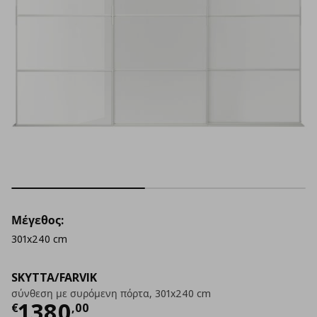
Μέγεθος:
301x240 cm
SKYTTA/FARVIK
σύνθεση με συρόμενη πόρτα, 301x240 cm
Τρέχουσα τιμή
€ 1380,00
1380
€
,
00