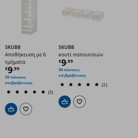
SKUBB
SKUBB
Αποθήκευση με 6
κουτί παπουτσιών
Τρέχουσα τιμή
€ 9
9
€
,
99
τμήματα
Τρέχουσα τιμή
€ 9,99
9
€
,
99
50 πόντους
επιβράβευσης
50 πόντους
επιβράβευσης
(2)
(3)
Προσθήκη στο καλάθι
Προσθήκη στα αγαπημένα
Προσθήκη στο καλάθι
Προσθήκη στα αγαπημένα