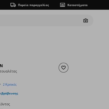
Πορεία παραγγελίας
Καταστήματα
Camera
EN
Προσθήκη στα αγαπημένα
τουαλέτας
ουσα τιμή
€ 5,99
4.0
2 Κριτικές
star
rating
πιβράβευσης
ϊόντος