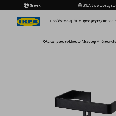
Greek
ΙΚΕΑ Εκπτώσεις έως
Προϊόντα
Δωμάτια
Προσφορές
Υπηρεσί
Όλα τα προϊόντα
›
Μπάνιο
›
Αξεσουάρ Μπάνιου
›
Αξε