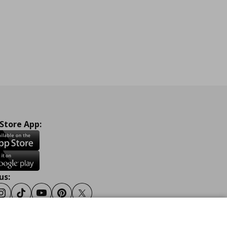
 Store App:
us:
ook
Instagram
TikTok
Youtube
Pinterest
Twitter