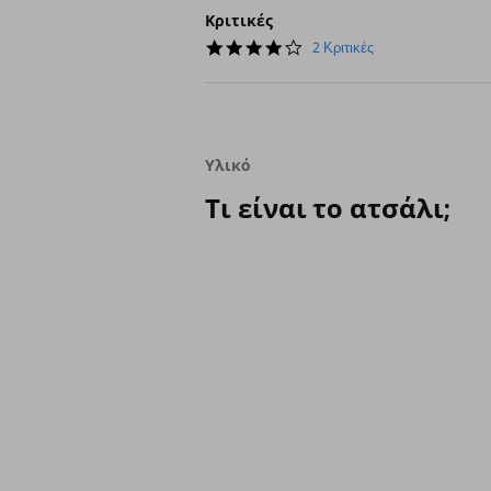
Κριτικές
4.0
2 Κριτικές
star
rating
Υλικό
Τι είναι το ατσάλι;