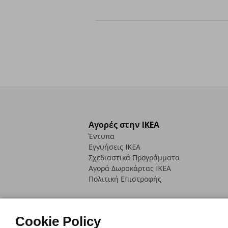
Αγορές στην IKEA
Έντυπα
Εγγυήσεις IKEA
Σχεδιαστικά Προγράμματα
Αγορά Δωρoκάρτας IKEA
Πολιτική Επιστροφής
Cookie Policy