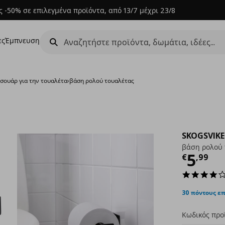
 -50% σε επιλεγμένα προϊόντα, από 13/7 μέχρι 23/8
ες
Έμπνευση
σουάρ για την τουαλέτα
›
βάση ρολού τουαλέτας
SKOGSVIK
βάση ρολού 
Τρέχ
5
€
,
99
30 πόντους ε
Κωδικός προ