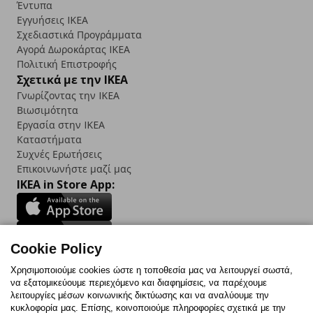
Έντυπα
Εγγυήσεις IKEA
Σχεδιαστικά Προγράμματα
Αγορά Δωρoκάρτας IKEA
Πολιτική Επιστροφής
Σχετικά με την IKEA
Γνωρίζοντας την IKEA
Βιωσιμότητα
Εργασία στην IKEA
Καταστήματα
Συχνές Ερωτήσεις
Επικοινωνήστε μαζί μας
IKEA in Store App:
Cookie Policy
Follow us:
Χρησιμοποιούμε cookies ώστε η τοποθεσία μας να λειτουργεί σωστά,
να εξατομικεύουμε περιεχόμενο και διαφημίσεις, να παρέχουμε
Facebook
Instagram
TikTok
Youtube
Pinterest
Twitter
λειτουργίες μέσων κοινωνικής δικτύωσης και να αναλύουμε την
κυκλοφορία μας. Επίσης, κοινοποιούμε πληροφορίες σχετικά με την