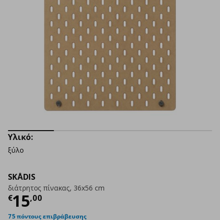
Υλικό:
ξύλο
SKÅDIS
διάτρητος πίνακας, 36x56 cm
Τρέχουσα τιμή
€ 15,00
15
€
,
00
75 πόντους επιβράβευσης