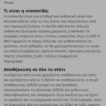
Υλικό
Τι είναι η ινοσανίδα;
Η ινοσανίδα είναι ένα σταθερό και ανθεκτικό υλικό που
κατασκευάζεται από τις ίνες ξύλου που περισσεύουν από
την παραγωγή ξυλείας. Η σανίδα καλύπτεται από μία
ανθεκτική εξωτερική στρώση χρώματος ή laminate. Οι
διαφορές ανάμεσα στους τύπους ινοσανίδας όπως το HDF ή
MDF αφορούν το πάχος αλλά και την ανθεκτικότητα σε
κρούσεις. Αυτό καθορίζει αν θα χρησιμοποιήσουμε το υλικό
για σκελετό κρεβατιού, σκελετό καναπέ, προσόψεις κουζίνας,
πόρτες ντουλάπας ή κάτι τελείως διαφορετικό.
Περιγραφή
Αποθήκευση σε όλο το σπίτι
Ανεξάρτητα από το πού χρειάζεστε αποθήκευση στο σπίτι
και ανεξάρτητα από το τι θέλετε να αποθηκεύσετε, η σειρά
αποθήκευσης SKÅDIS μπορεί να σας βοηθήσει.
Χρησιμοποιήστε τα αξεσουάρ SKÅDIS στο μπάνιο για
οδοντόβουρτσες και κοσμήματα. Στην κουζίνα για να έχετε
τα εργαλεία και τα μπαχαρικά κοντά σας. Ή στο γκαράζ, ώστε
να διατηρείτε όλα τα εργαλεία και τις βίδες σε τάξη. Αφήστε