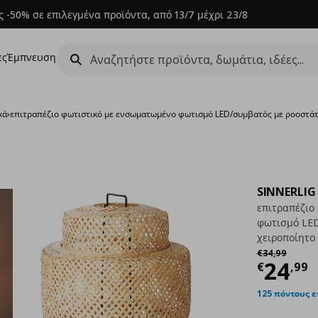
 -50% σε επιλεγμένα προϊόντα, από 13/7 μέχρι 23/8
ες
Έμπνευση
κά
›
επιτραπέζιο φωτιστικό με ενσωματωμένο φωτισμό LED/συμβατός με ροοστά
SINNERLIG
επιτραπέζιο
φωτισμό LED
χειροποίητο
Αρχική τιμή
€
€
34
,
99
Τρέχ
24
€
,
99
125 πόντους 