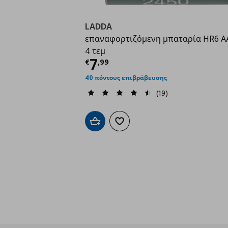
LADDA
επαναφορτιζόμενη μπαταρία HR6 AA
4 τεμ
Τρέχουσα τιμή
€ 7,9
7
€
,
99
40 πόντους επιβράβευσης
(19)
Προσθήκη στο καλάθι
Προσθήκη στα αγαπημένα