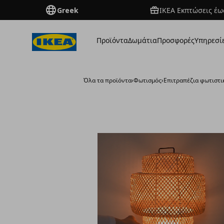
Greek
ΙΚΕΑ Εκπτώσεις έως
Προϊόντα
Δωμάτια
Προσφορές
Υπηρεσί
Όλα τα προϊόντα
›
Φωτισμός
›
Επιτραπέζια φωτιστι