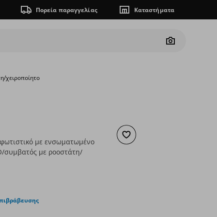
Πορεία παραγγελίας
Καταστήματα
Camera
τη/χειροποίητο
Προσθήκη στα αγαπημένα
 φωτιστικό με ενσωματωμένο
/συμβατός με ροοστάτη/
 34,99
ουσα τιμή
€ 24,99
επιβράβευσης