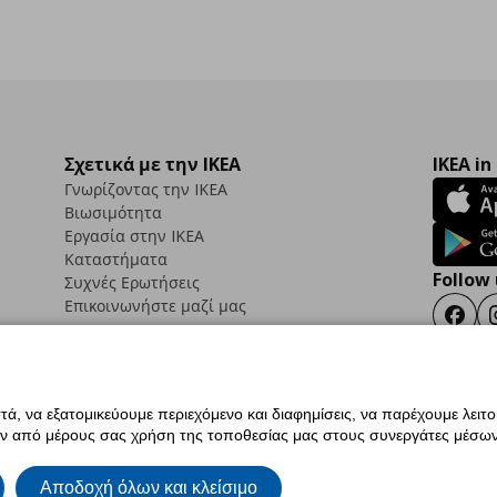
Σχετικά με την IKEA
IKEA in
Γνωρίζοντας την IKEA
Βιωσιμότητα
Εργασία στην IKEA
Καταστήματα
Follow 
Συχνές Ερωτήσεις
Επικοινωνήστε μαζί μας
Faceb
ά, να εξατομικεύουμε περιεχόμενο και διαφημίσεις, να παρέχουμε λειτ
ς προσβασιμότητας
Έντυπο Επιστροφής / Ακύρωσης
Ρυθμίσεις cookies
Όροι Χρή
ην από μέρους σας χρήση της τοποθεσίας μας στους συνεργάτες μέσων
ια IKEA.com.cy
Αποδοχή όλων και κλείσιμο