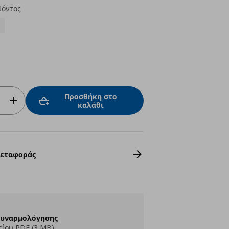
ϊόντος
Προσθήκη στο
καλάθι
Μεταφοράς
Συναρμολόγησης
ίου PDF (3 MB)