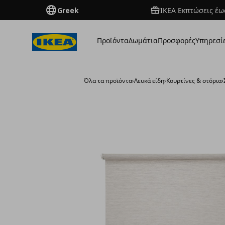
Greek
ΙΚΕΑ Εκπτώσεις έως
Προϊόντα
Δωμάτια
Προσφορές
Υπηρεσί
Όλα τα προϊόντα
›
Λευκά είδη
›
Κουρτίνες & στόρια
›