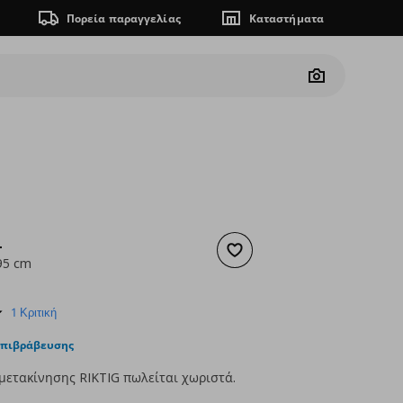
Πορεία παραγγελίας
Καταστήματα
Camera
L
Προσθήκη στα αγαπημένα
95 cm
ουσα τιμή
€ 39,99
5.0
1 Κριτική
star
rating
επιβράβευσης
μετακίνησης RIKTIG πωλείται χωριστά.