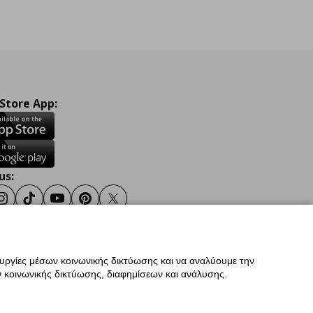
 Store App:
us:
ook
Instagram
TikTok
Youtube
Pinterest
Twitter
ουργίες μέσων κοινωνικής δικτύωσης και να αναλύουμε την
σης
Γενική Πολιτική Προσωπικών Δεδομένων
 κοινωνικής δικτύωσης, διαφημίσεων και ανάλυσης.