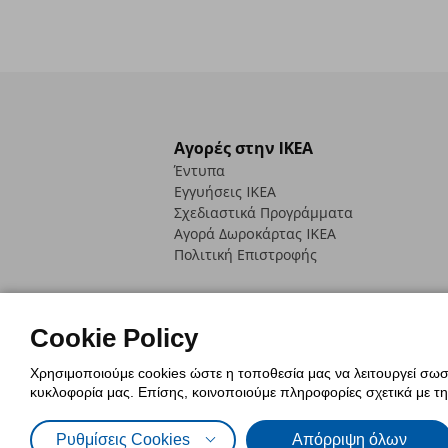
Αγορές στην IKEA
Έντυπα
Εγγυήσεις IKEA
Σχεδιαστικά Προγράμματα
Αγορά Δωρoκάρτας IKEA
Πολιτική Επιστροφής
Cookie Policy
Χρησιμοποιούμε cookies ώστε η τοποθεσία μας να λειτουργεί σωστ
Πολιτική Cookies
Δήλωση ψηφιακή
κυκλοφορία μας. Επίσης, κοινοποιούμε πληροφορίες σχετικά με τ
Πολιτική Προσωπικών Δεδομένων γ
Ρυθμίσεις Cookies
Απόρριψη όλων