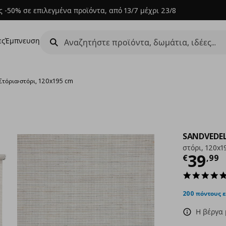
 -50% σε επιλεγμένα προϊόντα, από 13/7 μέχρι 23/8
ες
Έμπνευση
Στόρια
›
στόρι, 120x195 cm
SANDVEDE
στόρι, 120x1
Τρέχ
39
€
,
99
200 πόντους 
Η βέργα 