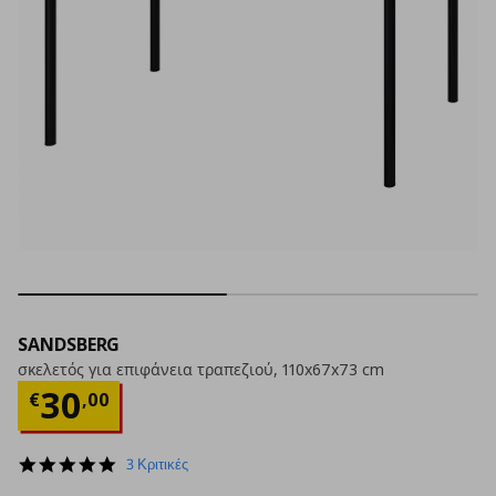
SANDSBERG
σκελετός για επιφάνεια τραπεζιού, 110x67x73 cm
Τρέχουσα τιμή
€ 30,00
30
€
,
00
5.0
3 Κριτικές
star