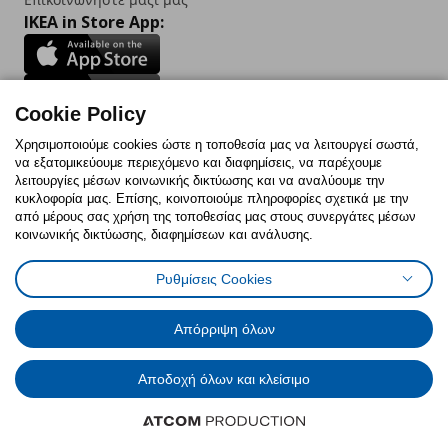
IKEA in Store App:
Cookie Policy
Follow us:
Χρησιμοποιούμε cookies ώστε η τοποθεσία μας να λειτουργεί σωστά,
να εξατομικεύουμε περιεχόμενο και διαφημίσεις, να παρέχουμε
Facebook
Instagram
TikTok
Youtube
Pinterest
Twitter
λειτουργίες μέσων κοινωνικής δικτύωσης και να αναλύουμε την
κυκλοφορία μας. Επίσης, κοινοποιούμε πληροφορίες σχετικά με την
από μέρους σας χρήση της τοποθεσίας μας στους συνεργάτες μέσων
κοινωνικής δικτύωσης, διαφημίσεων και ανάλυσης.
Ρυθμίσεις Cookies
Πολιτική Cookies
Δήλωση ψηφιακής προσβασιμότητας
Έντυπο Επιστροφής / Ακύρωσης
Ρυθμίσεις cookies
Όροι Χρήσης
Γενική Πολιτική Προσωπικών Δεδομένων
Απόρριψη όλων
Πολιτική Προσωπικών Δεδομένων για IKEA.com.cy
Αποδοχή όλων και κλείσιμο
© Inter-IKEA Systems B.V. 1999 - 2025