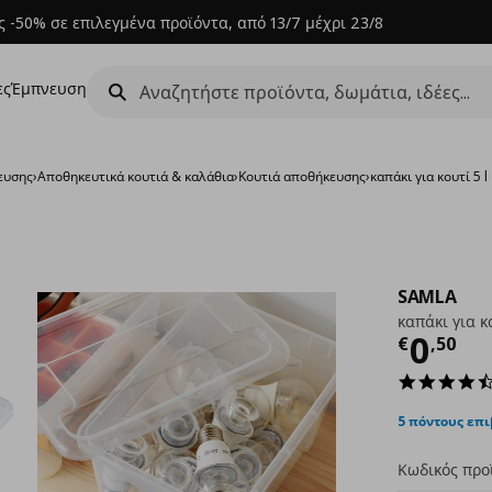
 -50% σε επιλεγμένα προϊόντα, από 13/7 μέχρι 23/8
ες
Έμπνευση
ευσης
›
Αποθηκευτικά κουτιά & καλάθια
›
Κουτιά αποθήκευσης
›
καπάκι για κουτί 5 l
SAMLA
καπάκι για κο
Τρέχ
0
€
,
50
5 πόντους επ
Κωδικός προ