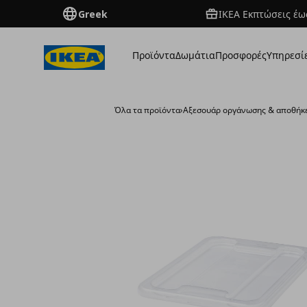
Greek
ΙΚΕΑ Εκπτώσεις έως
Προϊόντα
Δωμάτια
Προσφορές
Υπηρεσί
Όλα τα προϊόντα
›
Aξεσουάρ οργάνωσης & αποθήκ