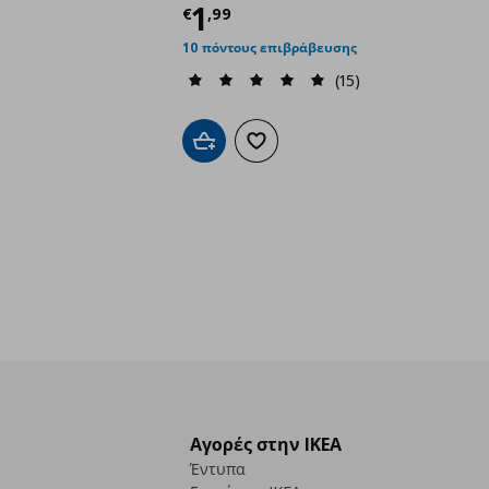
Τρέχουσα τιμή
€ 1,9
1
€
,
99
10 πόντους επιβράβευσης
(15)
Προσθήκη στο καλάθι
Προσθήκη στα αγαπημένα
Αγορές στην IKEA
Έντυπα