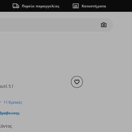
Πορεία παραγγελίας
Καταστήματα
Camera
Προσθήκη στα αγαπημένα
υτί 5 l
ουσα τιμή
€ 0,50
4.6
11 Κριτικές
star
rating
ιβράβευσης
ϊόντος