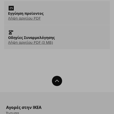
Eγγύηση προϊοντος
Λήψη αρχείου PDF
Οδηγίες Συναρμολόγησης
Λήψη αρχείου PDF (3 MB)
Back To Top
Αγορές στην IKEA
Έντυπα