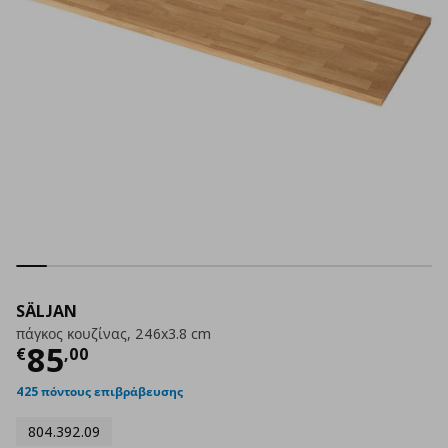
SÄLJAN
πάγκος κουζίνας, 246x3.8 cm
Τρέχουσα τιμή
€ 85,00
85
€
,
00
425 πόντους επιβράβευσης
804.392.09