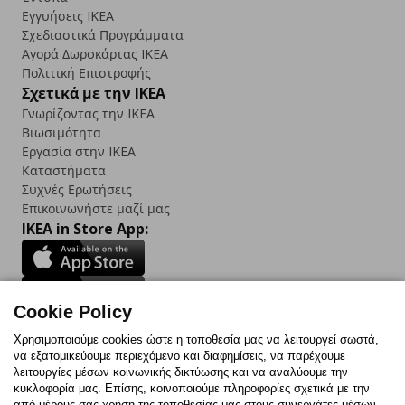
Εγγυήσεις IKEA
Σχεδιαστικά Προγράμματα
Αγορά Δωρoκάρτας IKEA
Πολιτική Επιστροφής
Σχετικά με την IKEA
Γνωρίζοντας την IKEA
Βιωσιμότητα
Εργασία στην IKEA
Καταστήματα
Συχνές Ερωτήσεις
Επικοινωνήστε μαζί μας
IKEA in Store App:
Cookie Policy
Follow us:
Χρησιμοποιούμε cookies ώστε η τοποθεσία μας να λειτουργεί σωστά,
να εξατομικεύουμε περιεχόμενο και διαφημίσεις, να παρέχουμε
Facebook
Instagram
TikTok
Youtube
Pinterest
Twitter
λειτουργίες μέσων κοινωνικής δικτύωσης και να αναλύουμε την
κυκλοφορία μας. Επίσης, κοινοποιούμε πληροφορίες σχετικά με την
από μέρους σας χρήση της τοποθεσίας μας στους συνεργάτες μέσων