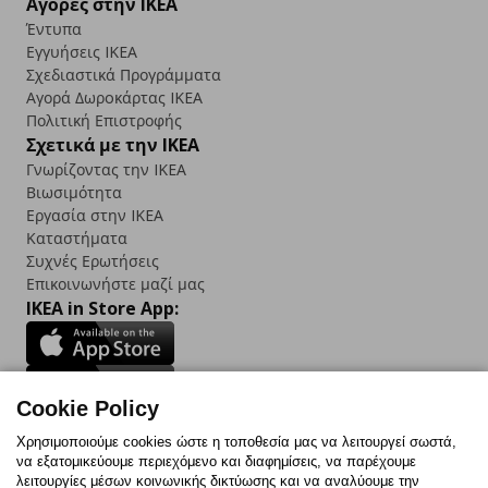
Αγορές στην IKEA
Έντυπα
Εγγυήσεις IKEA
Σχεδιαστικά Προγράμματα
Αγορά Δωρoκάρτας IKEA
Πολιτική Επιστροφής
Σχετικά με την IKEA
Γνωρίζοντας την IKEA
Βιωσιμότητα
Εργασία στην IKEA
Καταστήματα
Συχνές Ερωτήσεις
Επικοινωνήστε μαζί μας
IKEA in Store App:
Cookie Policy
Follow us:
Χρησιμοποιούμε cookies ώστε η τοποθεσία μας να λειτουργεί σωστά,
να εξατομικεύουμε περιεχόμενο και διαφημίσεις, να παρέχουμε
Facebook
Instagram
TikTok
Youtube
Pinterest
Twitter
λειτουργίες μέσων κοινωνικής δικτύωσης και να αναλύουμε την