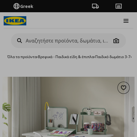
Greek
Πορεία παραγγελίας
Καταστή
Burge
Camera
Όλα τα προϊόντα
›
Βρεφικά - Παιδικά είδη & έπιπλα
›
Παιδικό δωμάτιο 3-7
›
Πα
Προσθή