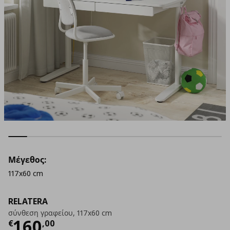
Μέγεθος:
117x60 cm
RELATERA
σύνθεση γραφείου, 117x60 cm
Τρέχουσα τιμή
€ 160,00
160
€
,
00