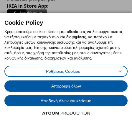
IKEA in Store App:
Cookie Policy
Χρησιμοποιούμε cookies ώστε η τοποθεσία μας να λειτουργεί σωστά,
Follow us:
να εξατομικεύουμε περιεχόμενο και διαφημίσεις, να παρέχουμε
λειτουργίες μέσων κοινωνικής δικτύωσης και να αναλύουμε την
Facebook
Instagram
TikTok
Youtube
Pinterest
Twitter
κυκλοφορία μας. Επίσης, κοινοποιούμε πληροφορίες σχετικά με την
από μέρους σας χρήση της τοποθεσίας μας στους συνεργάτες μέσων
κοινωνικής δικτύωσης, διαφημίσεων και ανάλυσης.
Ρυθμίσεις Cookies
Πολιτική Cookies
Δήλωση ψηφιακής προσβασιμότητας
Απόρριψη όλων
Έντυπο Επιστροφής / Ακύρωσης
Ρυθμίσεις cookies
Όροι Χρήσης
Γενική Πολιτική Προσωπικών Δεδομένων
Πολιτική Προσωπικών Δεδομένων για IKEA.com.cy
Αποδοχή όλων και κλείσιμο
© Inter-IKEA Systems B.V. 1999 - 2025