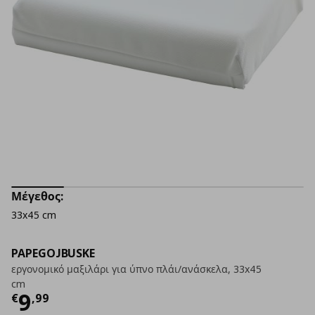
Μέγεθος:
33x45 cm
PAPEGOJBUSKE
εργονομικό μαξιλάρι για ύπνο πλάι/ανάσκελα, 33x45
cm
Τρέχουσα τιμή
€ 9,99
9
€
,
99