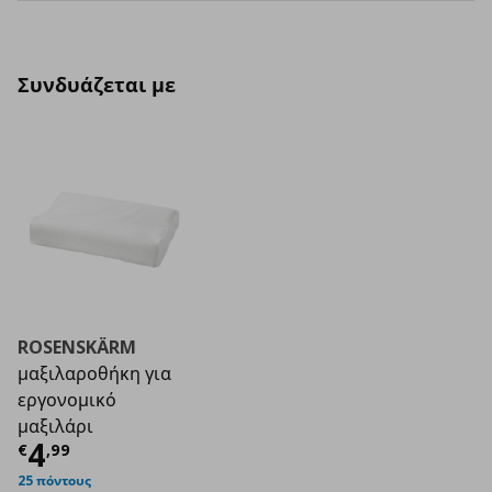
Συνδυάζεται με
ROSENSKÄRM
μαξιλαροθήκη για
εργονομικό
μαξιλάρι
Τρέχουσα τιμή
€ 4,99
4
€
,
99
25 πόντους