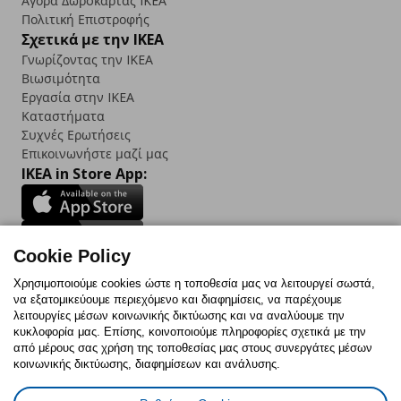
Αγορά Δωρoκάρτας IKEA
Πολιτική Επιστροφής
Σχετικά με την IKEA
Γνωρίζοντας την IKEA
Βιωσιμότητα
Εργασία στην IKEA
Καταστήματα
Συχνές Ερωτήσεις
Επικοινωνήστε μαζί μας
IKEA in Store App:
Cookie Policy
Follow us:
Χρησιμοποιούμε cookies ώστε η τοποθεσία μας να λειτουργεί σωστά,
να εξατομικεύουμε περιεχόμενο και διαφημίσεις, να παρέχουμε
Facebook
Instagram
TikTok
Youtube
Pinterest
Twitter
λειτουργίες μέσων κοινωνικής δικτύωσης και να αναλύουμε την
κυκλοφορία μας. Επίσης, κοινοποιούμε πληροφορίες σχετικά με την
από μέρους σας χρήση της τοποθεσίας μας στους συνεργάτες μέσων
κοινωνικής δικτύωσης, διαφημίσεων και ανάλυσης.