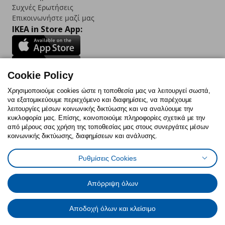
Συχνές Ερωτήσεις
Επικοινωνήστε μαζί μας
IKEA in Store App:
Cookie Policy
Follow us:
Χρησιμοποιούμε cookies ώστε η τοποθεσία μας να λειτουργεί σωστά,
να εξατομικεύουμε περιεχόμενο και διαφημίσεις, να παρέχουμε
Facebook
Instagram
TikTok
Youtube
Pinterest
Twitter
λειτουργίες μέσων κοινωνικής δικτύωσης και να αναλύουμε την
κυκλοφορία μας. Επίσης, κοινοποιούμε πληροφορίες σχετικά με την
από μέρους σας χρήση της τοποθεσίας μας στους συνεργάτες μέσων
κοινωνικής δικτύωσης, διαφημίσεων και ανάλυσης.
Ρυθμίσεις Cookies
Πολιτική Cookies
Δήλωση ψηφιακής προσβασιμότητας
Έντυπο Επιστροφής / Ακύρωσης
Ρυθμίσεις cookies
Όροι Χρήσης
Γενική Πολιτική Προσωπικών Δεδομένων
Απόρριψη όλων
Πολιτική Προσωπικών Δεδομένων για IKEA.com.cy
Αποδοχή όλων και κλείσιμο
© Inter-IKEA Systems B.V. 1999 - 2025