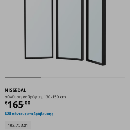
NISSEDAL
σύνθεση καθρέφτη, 130x150 cm
Τρέχουσα τιμή
€ 165,00
165
€
,
00
825 πόντους επιβράβευσης
192.753.01