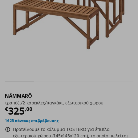
NÄMMARÖ
τραπέζι/2 καρέκλες/παγκάκι, εξωτερικού χώρου
Τρέχουσα τιμή
€ 325,00
325
€
,
00
1625 πόντους επιβράβευσης
Προτείνουμε το κάλυμμα TOSTERÖ για έπιπλα
εξωτερικού χώρου (145x145x120 cm), το οποίο πωλείται