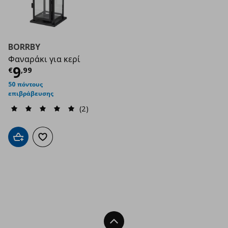
BORRBY
Φαναράκι για κερί
Τρέχουσα τιμή
€ 9,99
9
€
,
99
50 πόντους
επιβράβευσης
(2)
Προσθήκη στο καλάθι
Προσθήκη στα αγαπημένα
Back To Top