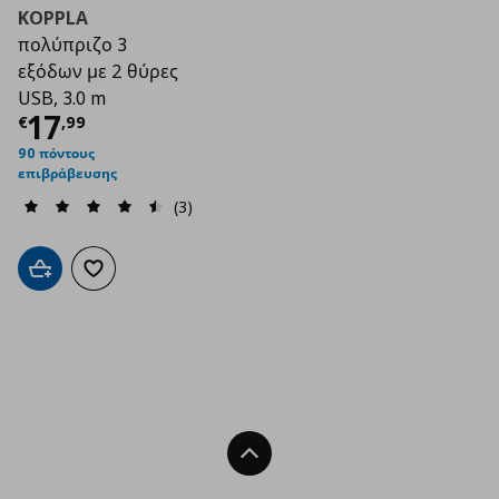
KOPPLA
πολύπριζο 3
εξόδων με 2 θύρες
USB, 3.0 m
Τρέχουσα τιμή
€ 17,99
17
€
,
99
90 πόντους
επιβράβευσης
(3)
Προσθήκη στο καλάθι
Προσθήκη στα αγαπημένα
Back To Top