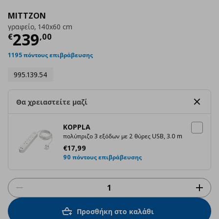
MITTZON
γραφείο, 140x60 cm
Τρέχουσα τιμή
€ 239,00
239
€
,
00
1195 πόντους επιβράβευσης
995.139.54
Θα χρειαστείτε μαζί
KOPPLA
πολύπριζο 3 εξόδων με 2 θύρες USB, 3.0 m
Τρέχουσα τιμή
€ 17,99
€
17
,
99
90 πόντους επιβράβευσης
Προσθήκη στο καλάθι