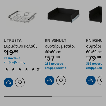
UTRUSTA
KNIVSHULT
KNIVSHUL
Συρμάτινο καλάθι
συρτάρι μεσαίο,
συρτάρι ψ
Τρέχουσα τιμή
€ 19,00
19
€
,
00
60x60 cm
60x60 cm
Τρέχουσα τιμή
Τρέχο
€ 5
57
79
€
,
00
€
,
00
95 πόντους
επιβράβευσης
285 πόντους
395 πόντους
επιβράβευσης
επιβράβευση
(1)
Προσθήκη στο καλάθι
Προσθήκη στα αγαπημένα
Προσθήκη 
Πρ
Προσθήκη στο καλάθι
Προσθήκη στα αγαπημένα