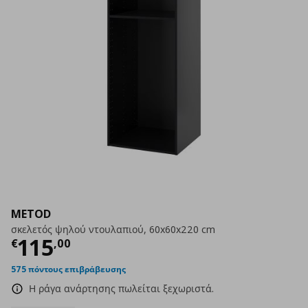
METOD
σκελετός ψηλού ντουλαπιού, 60x60x220 cm
Τρέχουσα τιμή
€ 115,00
115
€
,
00
575 πόντους επιβράβευσης
Η ράγα ανάρτησης πωλείται ξεχωριστά.