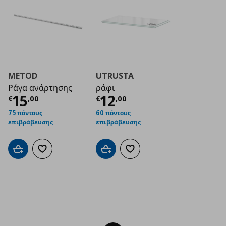
METOD
UTRUSTA
Ράγα ανάρτησης
ράφι
Τρέχουσα τιμή
Τρέχουσα τιμή
€ 15,00
€ 1
15
12
€
,
00
€
,
00
75 πόντους
60 πόντους
επιβράβευσης
επιβράβευσης
Προσθήκη στο καλάθι
Προσθήκη στα αγαπημένα
Προσθήκη στο καλάθι
Προσθήκη στα αγαπημένα