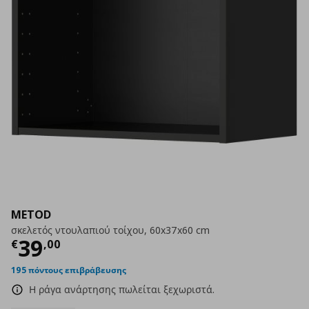
METOD
σκελετός ντουλαπιού τοίχου, 60x37x60 cm
Τρέχουσα τιμή
€ 39,00
39
€
,
00
195 πόντους επιβράβευσης
Η ράγα ανάρτησης πωλείται ξεχωριστά.