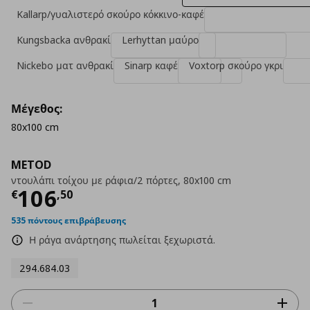
Kallarp/γυαλιστερό σκούρο κόκκινο-καφέ
Kungsbacka ανθρακί
Lerhyttan μαύρο
Nickebo ματ ανθρακί
Sinarp καφέ
Voxtorp σκούρο γκρι
Μέγεθος:
80x100 cm
METOD
ντουλάπι τοίχου με ράφια/2 πόρτες, 80x100 cm
Τρέχουσα τιμή
€ 106,50
106
€
,
50
535 πόντους επιβράβευσης
Η ράγα ανάρτησης πωλείται ξεχωριστά.
294.684.03