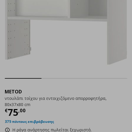
METOD
ντουλάπι τοίχου για εντοιχιζόμενο απορροφητήρα,
80x37x80 cm
Τρέχουσα τιμή
€ 75,00
75
€
,
00
375 πόντους επιβράβευσης
Η ράγα ανάρτησης πωλείται ξεχωριστά.