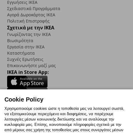
Εγγυήσεις IKEA
Σχεδιαστικά Προγράμματα
Αγορά Δωρoκάρτας IKEA
Πολιτική Επιστροφής
Σχετικά με την IKEA
Γνωρίζοντας την IKEA
Βιωσιμότητα
Εργασία στην IKEA
Καταστήματα
Συχνές Ερωτήσεις
Επικοινωνήστε μαζί μας
IKEA in Store App:
Cookie Policy
Follow us:
Χρησιμοποιούμε cookies ώστε η τοποθεσία μας να λειτουργεί σωστά,
να εξατομικεύουμε περιεχόμενο και διαφημίσεις, να παρέχουμε
Facebook
Instagram
TikTok
Youtube
Pinterest
Twitter
λειτουργίες μέσων κοινωνικής δικτύωσης και να αναλύουμε την
κυκλοφορία μας. Επίσης, κοινοποιούμε πληροφορίες σχετικά με την
από μέρους σας χρήση της τοποθεσίας μας στους συνεργάτες μέσων