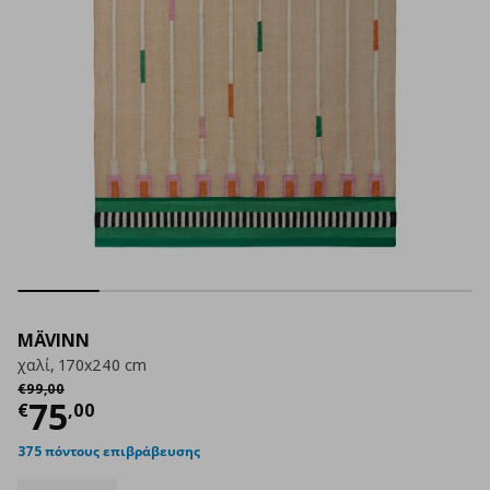
MÄVINN
χαλί, 170x240 cm
Αρχική τιμή
€ 99,00
€
99
,
00
Τρέχουσα τιμή
€ 75,00
75
€
,
00
375 πόντους επιβράβευσης