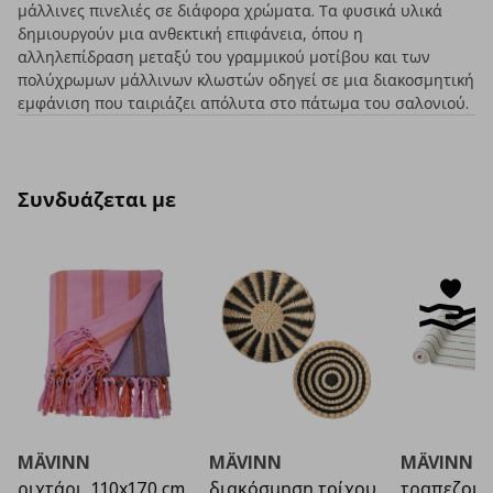
μάλλινες πινελιές σε διάφορα χρώματα. Τα φυσικά υλικά
δημιουργούν μια ανθεκτική επιφάνεια, όπου η
αλληλεπίδραση μεταξύ του γραμμικού μοτίβου και των
πολύχρωμων μάλλινων κλωστών οδηγεί σε μια διακοσμητική
εμφάνιση που ταιριάζει απόλυτα στο πάτωμα του σαλονιού.
Συνδυάζεται με
MÄVINN
MÄVINN
MÄVINN
ριχτάρι, 110x170 cm
διακόσμηση τοίχου,
τραπεζομ