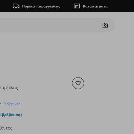
Πορεία παραγγελίας
Καταστήματα
Camera
Προσθήκη στα αγαπημένα
καρέκλας
ουσα τιμή
€ 5,99
4.8
9 Κριτικές
star
rating
πιβράβευσης
ϊόντος