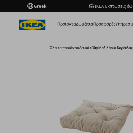
Greek
ΙΚΕΑ Εκπτώσεις έως
Προϊόντα
Δωμάτια
Προσφορές
Υπηρεσί
Όλα τα προϊόντα
›
Λευκά είδη
›
Μαξιλάρια Καρέκλας