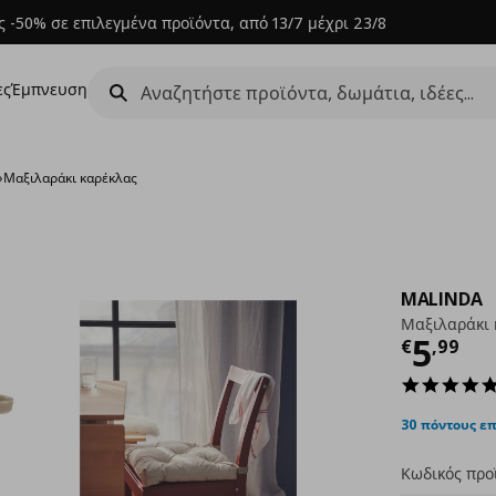
 -50% σε επιλεγμένα προϊόντα, από 13/7 μέχρι 23/8
ες
Έμπνευση
›
Μαξιλαράκι καρέκλας
MALINDA
Μαξιλαράκι 
Τρέχ
5
€
,
99
30 πόντους ε
Κωδικός προ