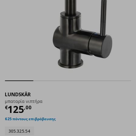
LUNDSKÄR
μπαταρία νιπτήρα
Τρέχουσα τιμή
€ 125,00
125
€
,
00
625 πόντους επιβράβευσης
305.325.54