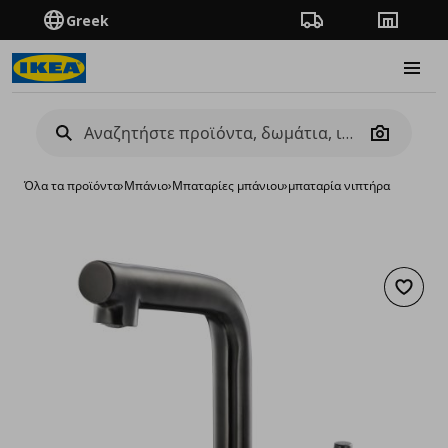
Greek
Πορεία παραγγελίας
Καταστή
Burge
Camera
Όλα τα προϊόντα
›
Μπάνιο
›
Μπαταρίες μπάνιου
›
μπαταρία νιπτήρα
Προσθή