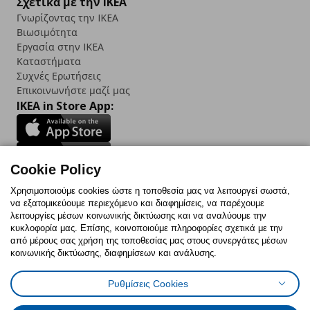
Σχετικά με την IKEA
Γνωρίζοντας την IKEA
Βιωσιμότητα
Εργασία στην IKEA
Καταστήματα
Συχνές Ερωτήσεις
Επικοινωνήστε μαζί μας
IKEA in Store App:
Cookie Policy
Follow us:
Χρησιμοποιούμε cookies ώστε η τοποθεσία μας να λειτουργεί σωστά,
να εξατομικεύουμε περιεχόμενο και διαφημίσεις, να παρέχουμε
Facebook
Instagram
TikTok
Youtube
Pinterest
Twitter
λειτουργίες μέσων κοινωνικής δικτύωσης και να αναλύουμε την
κυκλοφορία μας. Επίσης, κοινοποιούμε πληροφορίες σχετικά με την
από μέρους σας χρήση της τοποθεσίας μας στους συνεργάτες μέσων
κοινωνικής δικτύωσης, διαφημίσεων και ανάλυσης.
Ρυθμίσεις Cookies
Πολιτική Cookies
Δήλωση ψηφιακής προσβασιμότητας
Έντυπο Επιστροφής / Ακύρωσης
Ρυθμίσεις cookies
Όροι Χρήσης