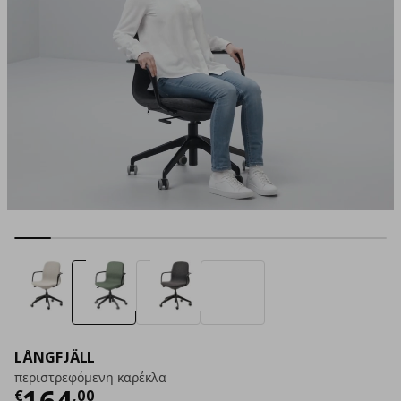
LÅNGFJÄLL
περιστρεφόμενη καρέκλα
Τρέχουσα τιμή
€ 164,00
164
€
,
00