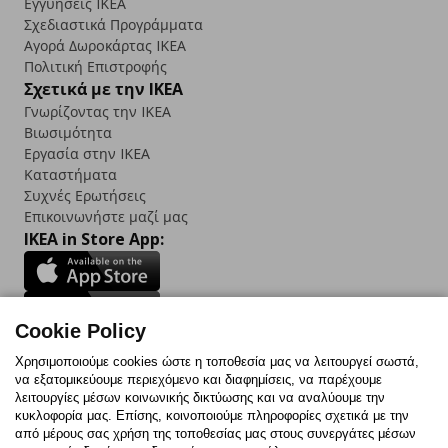
Εγγυήσεις IKEA
Σχεδιαστικά Προγράμματα
Αγορά Δωρoκάρτας IKEA
Πολιτική Επιστροφής
Σχετικά με την IKEA
Γνωρίζοντας την IKEA
Βιωσιμότητα
Εργασία στην IKEA
Καταστήματα
Συχνές Ερωτήσεις
Επικοινωνήστε μαζί μας
IKEA in Store App:
Cookie Policy
Follow us:
Χρησιμοποιούμε cookies ώστε η τοποθεσία μας να λειτουργεί σωστά,
να εξατομικεύουμε περιεχόμενο και διαφημίσεις, να παρέχουμε
Facebook
Instagram
TikTok
Youtube
Pinterest
Twitter
λειτουργίες μέσων κοινωνικής δικτύωσης και να αναλύουμε την
κυκλοφορία μας. Επίσης, κοινοποιούμε πληροφορίες σχετικά με την
από μέρους σας χρήση της τοποθεσίας μας στους συνεργάτες μέσων