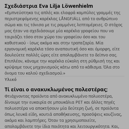
Σχεδιάστρια Eva Lilja Löwenhielm
«Εμπνεύστηκα τις απλές και ελαφρά καμπύλες γραμμές της
περιστρεφόμενης καρέκλας LÅNGFJÄLL από το ανθρώπινο
σώμα και τις τόνισα με τις ραμμένες λεπτομέρειες. Ο στόχος
μας ήταν να σχεδιάσουμε μία καρέκλα γραφείου που να
ταιριάζει τόσο στον χώρο του γραφείου όσο και του
καθιστικού - ίσως ακόμα και στην τραπεζαρία. Μία
εργονομική καρέκλα τόσο αναπαυτική όσο και όμορφη, είτε
δουλεύετε πολλές ώρες είτε απολαμβάνετε το δείπνο σας.
Επιπλέον, κάναμε την καρέκλα εύκολη στη ρύθμισή της και
κρύψαμε τους μηχανισμούς κάτω από το κάθισμα. Όλα στο
όνομα του καλού σχεδιασμού.»
Υλικό
Τί είναι ο ανακυκλωμένος πολεστέρας;
Φτιάχνοντας προϊόντα από ανακυκλωμένο πολυεστέρα,
δίνουμε την ευκαιρία σε μπουκάλια PET και άλλες πηγές
πολυεστέρα να αποκτήσουν μία δεύτερη ζωή, σε προϊόντα
όπως λευκά είδη, κουτιά αποθήκευσης, προσόψεις κουζίνας,
ακόμα και λαμπτήρες. Όταν τα χρησιμοποιείτε,
απολαμβάνετε την ίδια ποιότητα και λειτουργικότητα. Και,