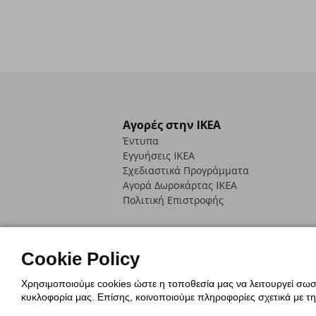
Αγορές στην IKEA
Έντυπα
Εγγυήσεις IKEA
Σχεδιαστικά Προγράμματα
Αγορά Δωρoκάρτας IKEA
Πολιτική Επιστροφής
Cookie Policy
Χρησιμοποιούμε cookies ώστε η τοποθεσία μας να λειτουργεί σωστ
Πολιτική Cookies
Δήλωση ψηφιακή
κυκλοφορία μας. Επίσης, κοινοποιούμε πληροφορίες σχετικά με τ
Πολιτική Προσωπικών Δεδομένων γ