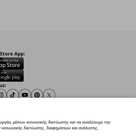
 Store App:
us:
ook
Instagram
TikTok
Youtube
Pinterest
Twitter
ουργίες μέσων κοινωνικής δικτύωσης και να αναλύουμε την
σης
Γενική Πολιτική Προσωπικών Δεδομένων
 κοινωνικής δικτύωσης, διαφημίσεων και ανάλυσης.