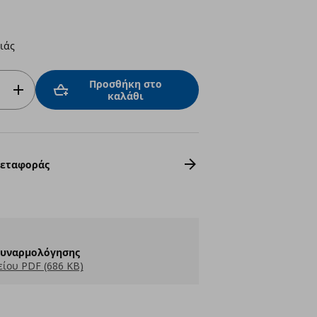
ιάς
Προσθήκη στο
καλάθι
Μεταφοράς
Συναρμολόγησης
ίου PDF (686 KB)