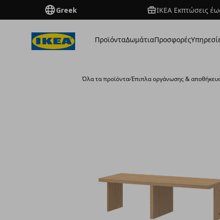
Greek
ΙΚΕΑ Εκπτώσεις έως
Προϊόντα
Δωμάτια
Προσφορές
Υπηρεσί
Όλα τα προϊόντα
›
Έπιπλα οργάνωσης & αποθήκευ