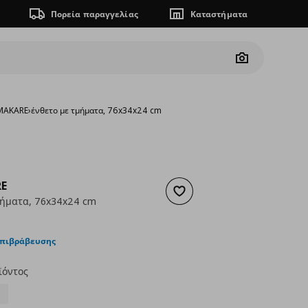
Πορεία παραγγελίας
Καταστήματα
Camera
MAKARE
›
ένθετο με τμήματα, 76x34x24 cm
E
Προσθήκη στα αγαπημένα
μήματα, 76x34x24 cm
ουσα τιμή
€ 30,00
επιβράβευσης
ϊόντος