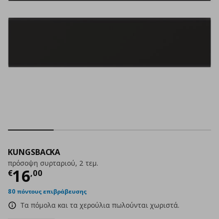
KUNGSBACKA
πρόσοψη συρταριού, 2 τεμ.
Τρέχουσα τιμή
€ 16,00
16
€
,
00
80 πόντους επιβράβευσης
Τα πόμολα και τα χερούλια πωλούνται χωριστά.