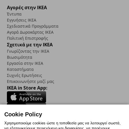
Αγορές στην IKEA
Έντυπα
Εγγυήσεις IKEA
Σχεδιαστικά Προγράμματα
Αγορά Δωρoκάρτας IKEA
Πολιτική Επιστροφής
Σχετικά με την IKEA
Γνωρίζοντας την IKEA
Βιωσιμότητα
Εργασία στην IKEA
Καταστήματα
Συχνές Ερωτήσεις
Επικοινωνήστε μαζί μας
IKEA in Store App:
Cookie Policy
Follow us:
Χρησιμοποιούμε cookies ώστε η τοποθεσία μας να λειτουργεί σωστά,
να εξατομικεύουμε περιεχόμενο και διαφημίσεις, να παρέχουμε
Facebook
Instagram
TikTok
Youtube
Pinterest
Twitter