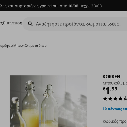
λες και συρταριέρες γραφείου, από 10/08 μέχρι 23/08
ες
Έμπνευση
καράφες
›
Μπουκάλι με στόπερ
KORKEN
Μπουκάλι με
Τρέχ
1
€
,
99
10 πόντους ε
Κωδικός προ