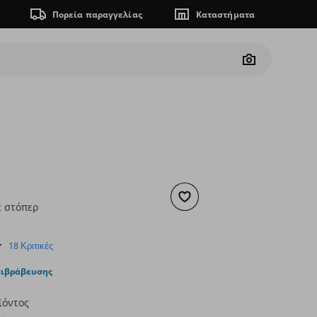
Πορεία παραγγελίας
Καταστήματα
Camera
Προσθήκη στα αγαπημένα
 στόπερ
ουσα τιμή
€ 1,99
4.7
18 Κριτικές
star
rating
πιβράβευσης
ϊόντος