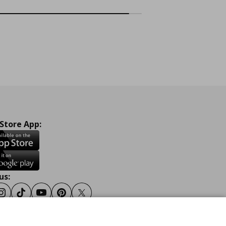
 Store App:
us:
ook
Instagram
TikTok
Youtube
Pinterest
Twitter