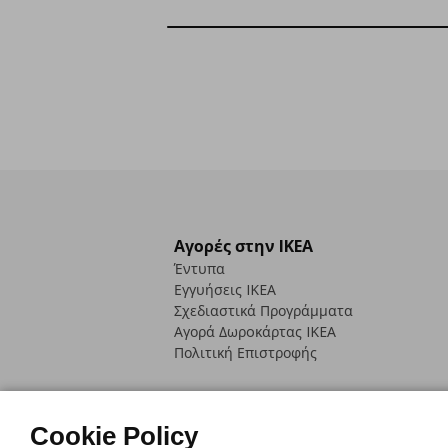
Αγορές στην IKEA
Έντυπα
Εγγυήσεις IKEA
Σχεδιαστικά Προγράμματα
Αγορά Δωρoκάρτας IKEA
Πολιτική Επιστροφής
Cookie Policy