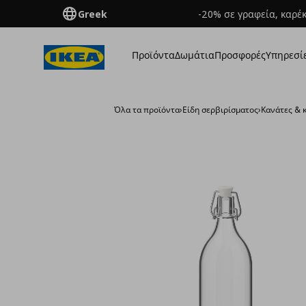
Greek
-20% σε γραφεία, καρέκ
Προϊόντα
Δωμάτια
Προσφορές
Υπηρεσί
Όλα τα προϊόντα
›
Είδη σερβιρίσματος
›
Κανάτες & 