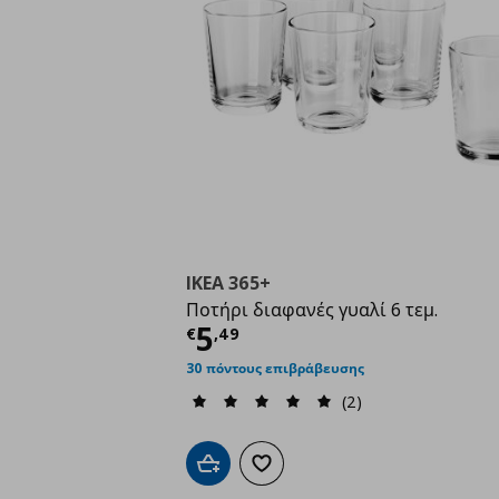
IKEA 365+
Ποτήρι διαφανές γυαλί 6 τεμ.
Τρέχουσα τιμή
€ 5,4
5
€
,
49
30 πόντους επιβράβευσης
(2)
Προσθήκη στο καλάθι
Προσθήκη στα αγαπημένα