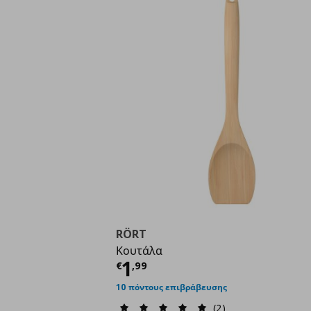
RÖRT
Κουτάλα
Τρέχουσα τιμή
€ 1,9
1
€
,
99
10 πόντους επιβράβευσης
(2)