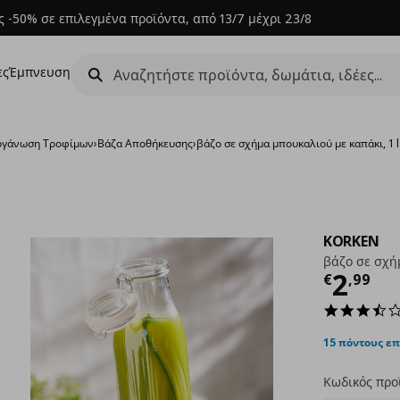
 -50% σε επιλεγμένα προϊόντα, από 13/7 μέχρι 23/8
ες
Έμπνευση
ργάνωση Τροφίμων
›
Βάζα Αποθήκευσης
›
βάζο σε σχήμα μπουκαλιού με καπάκι, 1 l
KORKEN
βάζο σε σχήμ
Τρέχ
2
€
,
99
15 πόντους ε
Κωδικός προ