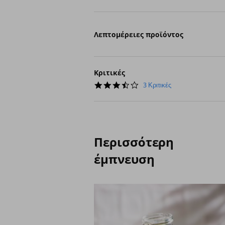
Λεπτομέρειες προϊόντος
Κριτικές
3.7
3 Κριτικές
star
rating
Περισσότερη
έμπνευση