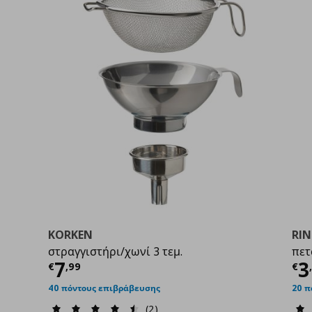
KORKEN
RI
στραγγιστήρι/χωνί 3 τεμ.
πετ
9
Τρέχουσα τιμή
€ 7,99
Τ
7
3
€
,
99
€
40 πόντους επιβράβευσης
20 π
(2)