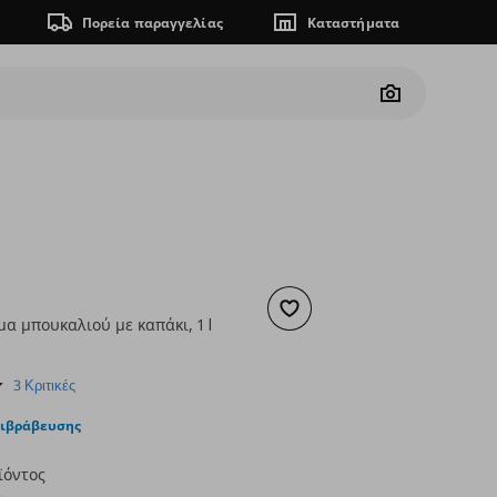
Πορεία παραγγελίας
Καταστήματα
Camera
Προσθήκη στα αγαπημένα
α μπουκαλιού με καπάκι, 1 l
ουσα τιμή
€ 2,99
3.7
3 Κριτικές
star
rating
πιβράβευσης
ϊόντος