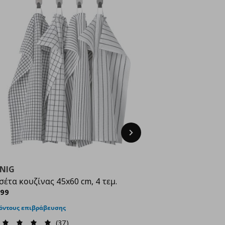
Next
NNIG
VARDAGEN
σέτα κουζίνας 45x60 cm, 4 τεμ.
γυάλινη κανάτα-
ρέχουσα τιμή
€ 3,99
Τρέχουσ
7
,
99
€
,
49
όντους επιβράβευσης
40 πόντους επιβράβ
(37)