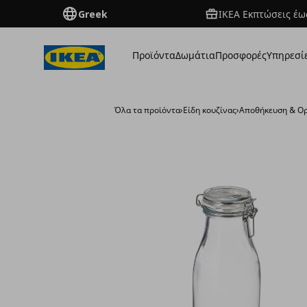
Greek
ΙΚΕΑ Εκπτώσεις έως
Προϊόντα
Δωμάτια
Προσφορές
Υπηρεσί
Όλα τα προϊόντα
›
Είδη κουζίνας
›
Αποθήκευση & Ο