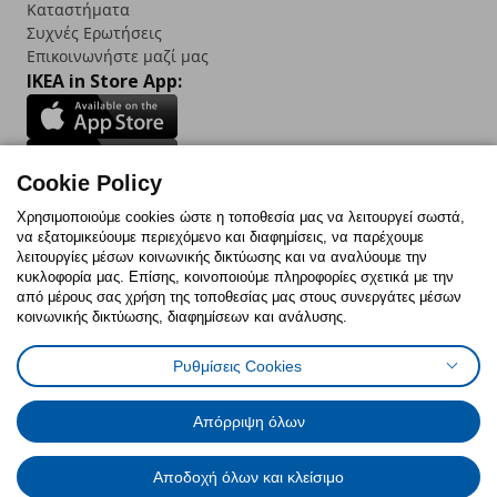
Καταστήματα
Συχνές Ερωτήσεις
Επικοινωνήστε μαζί μας
IKEA in Store App:
Cookie Policy
Follow us:
Χρησιμοποιούμε cookies ώστε η τοποθεσία μας να λειτουργεί σωστά,
να εξατομικεύουμε περιεχόμενο και διαφημίσεις, να παρέχουμε
Facebook
Instagram
TikTok
Youtube
Pinterest
Twitter
λειτουργίες μέσων κοινωνικής δικτύωσης και να αναλύουμε την
κυκλοφορία μας. Επίσης, κοινοποιούμε πληροφορίες σχετικά με την
από μέρους σας χρήση της τοποθεσίας μας στους συνεργάτες μέσων
κοινωνικής δικτύωσης, διαφημίσεων και ανάλυσης.
Ρυθμίσεις Cookies
Πολιτική Cookies
Δήλωση ψηφιακής προσβασιμότητας
Έντυπο Επιστροφής / Ακύρωσης
Ρυθμίσεις cookies
Όροι Χρήσης
Γενική Πολιτική Προσωπικών Δεδομένων
Απόρριψη όλων
Πολιτική Προσωπικών Δεδομένων για IKEA.com.cy
Αποδοχή όλων και κλείσιμο