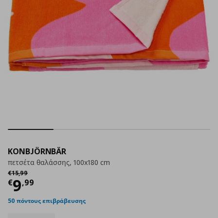
KONBJÖRNBÄR
πετσέτα θαλάσσης, 100x180 cm
Αρχική τιμή
€ 15,99
€
15
,
99
Τρέχουσα τιμή
€ 9,99
9
€
,
99
50 πόντους επιβράβευσης