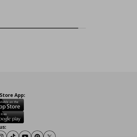
 Store App:
us: