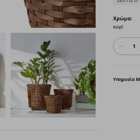
205.712.11
Χρώμα:
καφέ
Υπηρεσία 