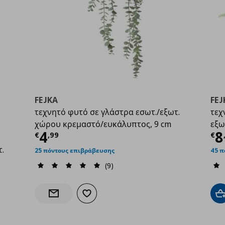
FEJKA
FEJ
τεχνητό φυτό σε γλάστρα εσωτ./εξωτ.
τεχ
χώρου κρεμαστό/ευκάλυπτος, 9 cm
εξω
Τρέχουσα τιμή
€ 4,99
Τ
4
8
€
,
99
€
τ.
25 πόντους επιβράβευσης
45 π
(9)
9
Προσθήκη στα αγαπημένα
Π
Ενημέρωση διαθεσιμότητας