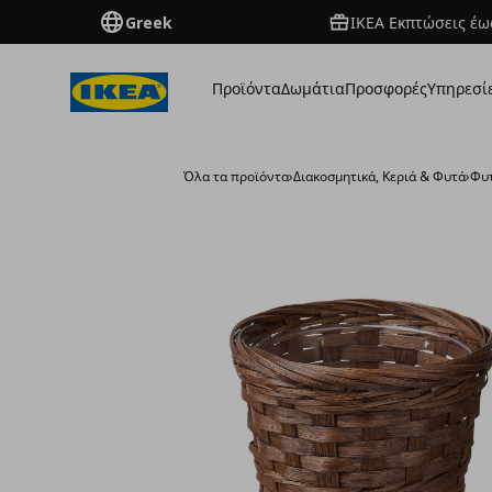
Greek
ΙΚΕΑ Εκπτώσεις έως
Προϊόντα
Δωμάτια
Προσφορές
Υπηρεσί
Όλα τα προϊόντα
›
Διακοσμητικά, Κεριά & Φυτά
›
Φυ