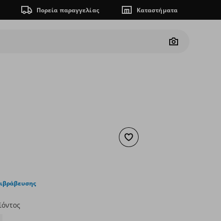
Πορεία παραγγελίας
Καταστήματα
Camera
Προσθήκη στα αγαπημένα
5,99
ουσα τιμή
€ 4,49
πιβράβευσης
ϊόντος