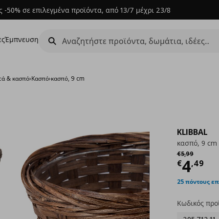
 -50% σε επιλεγμένα προϊόντα, από 13/7 μέχρι 23/8
ες
Έμπνευση
τά & κασπό
›
Κασπό
›
κασπό, 9 cm
KLIBBAL
κασπό, 9 cm
Αρχική τιμή
€ 
€
5
,
99
Τρέχ
4
€
,
49
25 πόντους ε
Κωδικός προ