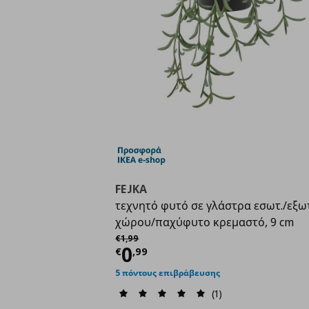
FEJKA
τεχνητό φυτό σε γλάστρα εσωτ./εξω
χώρου/παχύφυτο κρεμαστό, 9 cm
Αρχική τιμή
€ 1,99
€
1
,
99
Τρέχουσα τιμή
€ 0,9
0
€
,
99
5 πόντους επιβράβευσης
(1)