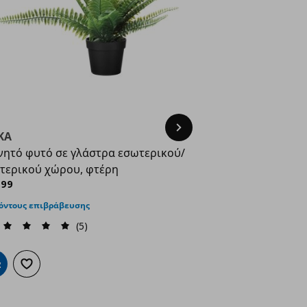
Next
KA
νητό φυτό σε γλάστρα εσωτερικού/
τερικού χώρου, φτέρη
ρέχουσα τιμή
€ 8,99
,
99
όντους επιβράβευσης
(5)
ροσθήκη στο καλάθι
Προσθήκη στα αγαπημένα