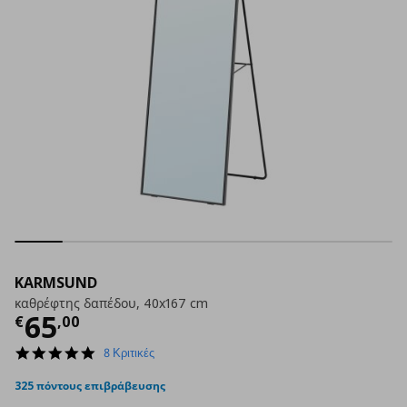
KARMSUND
καθρέφτης δαπέδου, 40x167 cm
Τρέχουσα τιμή
€ 65,00
65
€
,
00
4.9
8 Κριτικές
star
rating
325 πόντους επιβράβευσης