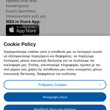
Εργασία στην IKEA
Καταστήματα
Συχνές Ερωτήσεις
Επικοινωνήστε μαζί μας
IKEA in Store App:
Cookie Policy
Follow us:
Χρησιμοποιούμε cookies ώστε η τοποθεσία μας να λειτουργεί σωστά,
να εξατομικεύουμε περιεχόμενο και διαφημίσεις, να παρέχουμε
Facebook
Instagram
TikTok
Youtube
Pinterest
Twitter
λειτουργίες μέσων κοινωνικής δικτύωσης και να αναλύουμε την
κυκλοφορία μας. Επίσης, κοινοποιούμε πληροφορίες σχετικά με την
από μέρους σας χρήση της τοποθεσίας μας στους συνεργάτες μέσων
κοινωνικής δικτύωσης, διαφημίσεων και ανάλυσης.
Ρυθμίσεις Cookies
Πολιτική Cookies
Δήλωση ψηφιακής προσβασιμότητας
Έντυπο Επιστροφής / Ακύρωσης
Ρυθμίσεις cookies
Όροι Χρήσης
Γενική Πολιτική Προσωπικών Δεδομένων
Απόρριψη όλων
Πολιτική Προσωπικών Δεδομένων για IKEA.com.cy
Αποδοχή όλων και κλείσιμο