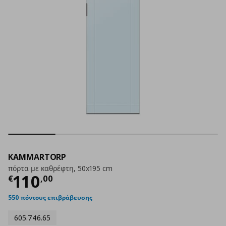
KAMMARTORP
πόρτα με καθρέφτη, 50x195 cm
Τρέχουσα τιμή
€ 110,00
110
€
,
00
550 πόντους επιβράβευσης
605.746.65