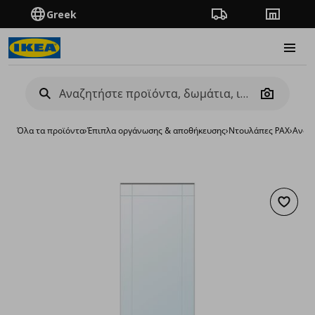
Greek
Πορεία παραγγελίας
Καταστή
Burge
Camera
Όλα τα προϊόντα
›
Έπιπλα οργάνωσης & αποθήκευσης
›
Ντουλάπες PAX
›
Ανοι
Προσθή