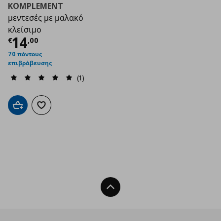
KOMPLEMENT
μεντεσές με μαλακό
κλείσιμο
Τρέχουσα τιμή
€ 14,00
14
€
,
00
70 πόντους
επιβράβευσης
(1)
Προσθήκη στο καλάθι
Προσθήκη στα αγαπημένα
Back To Top