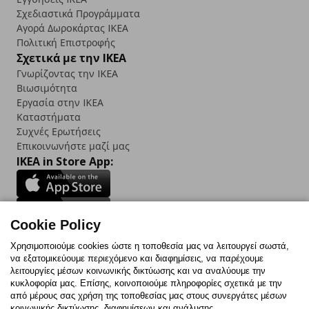
Σχεδιαστικά Προγράμματα
Αγορά Δωρoκάρτας IKEA
Πολιτική Επιστροφής
Σχετικά με την IKEA
Γνωρίζοντας την IKEA
Βιωσιμότητα
Εργασία στην IKEA
Καταστήματα
Συχνές Ερωτήσεις
Επικοινωνήστε μαζί μας
IKEA in Store App:
Cookie Policy
Follow us:
Χρησιμοποιούμε cookies ώστε η τοποθεσία μας να λειτουργεί σωστά,
να εξατομικεύουμε περιεχόμενο και διαφημίσεις, να παρέχουμε
Facebook
Instagram
TikTok
Youtube
Pinterest
Twitter
λειτουργίες μέσων κοινωνικής δικτύωσης και να αναλύουμε την
κυκλοφορία μας. Επίσης, κοινοποιούμε πληροφορίες σχετικά με την
από μέρους σας χρήση της τοποθεσίας μας στους συνεργάτες μέσων
κοινωνικής δικτύωσης, διαφημίσεων και ανάλυσης.