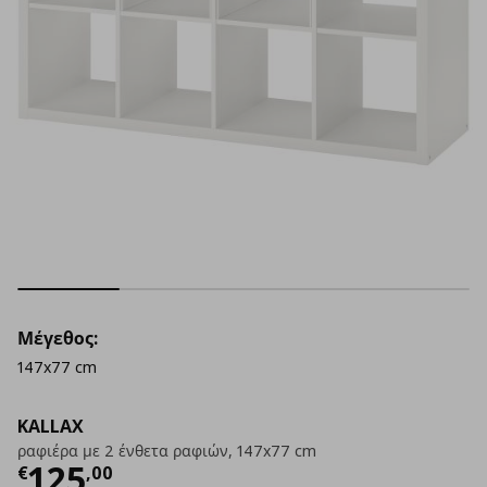
Μέγεθος:
147x77 cm
KALLAX
ραφιέρα με 2 ένθετα ραφιών, 147x77 cm
Τρέχουσα τιμή
€ 125,00
125
€
,
00