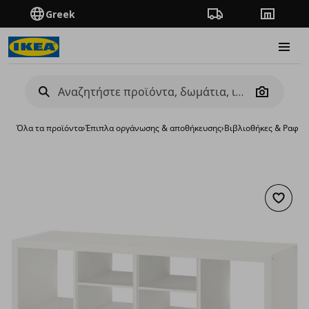
Greek
Πορεία παραγγελίας
Καταστή
Burge
Camera
Όλα τα προϊόντα
›
Έπιπλα οργάνωσης & αποθήκευσης
›
Βιβλιοθήκες & Ραφιέ
Προσθή