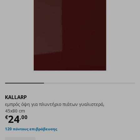
KALLARP
εμπρός όψη για πλυντήριο πιάτων γυαλιστερό,
45x80 cm
Τρέχουσα τιμή
€ 24,00
24
€
,
00
120 πόντους επιβράβευσης