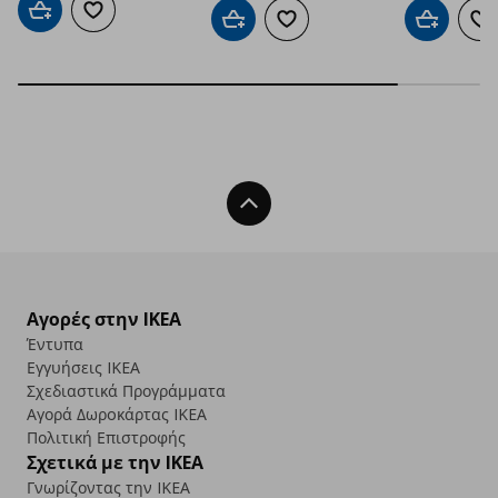
Προσθήκη στο καλάθι
Προσθήκη στα αγαπημένα
Προσθήκη στο καλάθι
Προσθήκη στα αγαπημένα
Προσθήκη 
Πρ
Back To Top
Αγορές στην IKEA
Έντυπα
Εγγυήσεις IKEA
Σχεδιαστικά Προγράμματα
Αγορά Δωρoκάρτας IKEA
Πολιτική Επιστροφής
Σχετικά με την IKEA
Γνωρίζοντας την IKEA