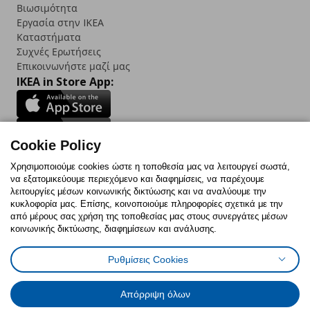
Βιωσιμότητα
Εργασία στην IKEA
Καταστήματα
Συχνές Ερωτήσεις
Επικοινωνήστε μαζί μας
IKEA in Store App:
Cookie Policy
Follow us:
Χρησιμοποιούμε cookies ώστε η τοποθεσία μας να λειτουργεί σωστά,
να εξατομικεύουμε περιεχόμενο και διαφημίσεις, να παρέχουμε
Facebook
Instagram
TikTok
Youtube
Pinterest
Twitter
λειτουργίες μέσων κοινωνικής δικτύωσης και να αναλύουμε την
κυκλοφορία μας. Επίσης, κοινοποιούμε πληροφορίες σχετικά με την
από μέρους σας χρήση της τοποθεσίας μας στους συνεργάτες μέσων
κοινωνικής δικτύωσης, διαφημίσεων και ανάλυσης.
Ρυθμίσεις Cookies
Πολιτική Cookies
Δήλωση ψηφιακής προσβασιμότητας
Έντυπο Επιστροφής / Ακύρωσης
Ρυθμίσεις cookies
Όροι Χρήσης
Γενική Πολιτική Προσωπικών Δεδομένων
Απόρριψη όλων
Πολιτική Προσωπικών Δεδομένων για IKEA.com.cy