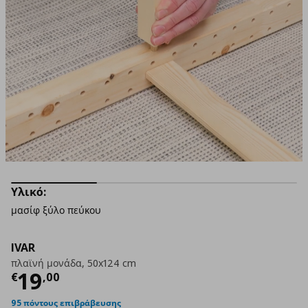
Υλικό:
μασίφ ξύλο πεύκου
IVAR
πλαϊνή μονάδα, 50x124 cm
Τρέχουσα τιμή
€ 19,00
19
€
,
00
95 πόντους επιβράβευσης