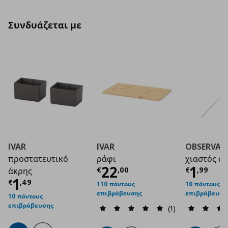
Συνδυάζεται με
IVAR
IVAR
OBSERVAT
προστατευτικό
ράφι
χιαστός σ
Τρέχουσα τιμή
Τρέχο
€ 2
22
1
€
,
00
€
,
99
άκρης
Τρέχουσα τιμή
€ 1,49
1
€
,
49
110 πόντους
10 πόντους
επιβράβευσης
επιβράβευση
10 πόντους
επιβράβευσης
(1)