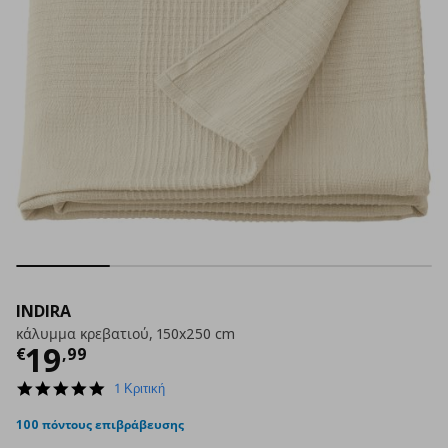
INDIRA
κάλυμμα κρεβατιού, 150x250 cm
Τρέχουσα τιμή
€ 19,99
19
€
,
99
5.0
1 Κριτική
star
rating
100 πόντους επιβράβευσης