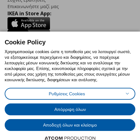
Επικοινωνήστε μαζί μας
IKEA in Store App:
Cookie Policy
Follow us:
Χρησιμοποιούμε cookies ώστε η τοποθεσία μας να λειτουργεί σωστά,
να εξατομικεύουμε περιεχόμενο και διαφημίσεις, να παρέχουμε
Facebook
Instagram
TikTok
Youtube
Pinterest
Twitter
λειτουργίες μέσων κοινωνικής δικτύωσης και να αναλύουμε την
κυκλοφορία μας. Επίσης, κοινοποιούμε πληροφορίες σχετικά με την
από μέρους σας χρήση της τοποθεσίας μας στους συνεργάτες μέσων
κοινωνικής δικτύωσης, διαφημίσεων και ανάλυσης.
Ρυθμίσεις Cookies
Πολιτική Cookies
Δήλωση ψηφιακής προσβασιμότητας
Έντυπο Επιστροφής / Ακύρωσης
Ρυθμίσεις cookies
Όροι Χρήσης
Γενική Πολιτική Προσωπικών Δεδομένων
Απόρριψη όλων
Πολιτική Προσωπικών Δεδομένων για IKEA.com.cy
Αποδοχή όλων και κλείσιμο
© Inter-IKEA Systems B.V. 1999 - 2025