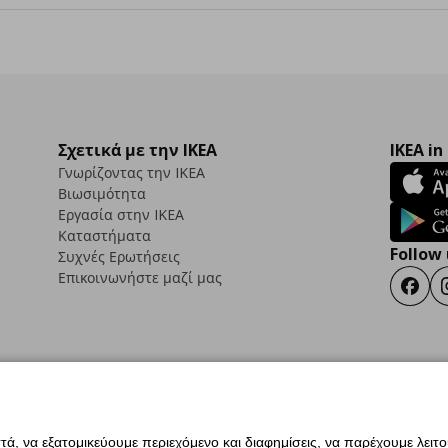
Σχετικά με την IKEA
IKEA in
Γνωρίζοντας την IKEA
Βιωσιμότητα
Εργασία στην IKEA
Καταστήματα
Follow 
Συχνές Ερωτήσεις
Επικοινωνήστε μαζί μας
Faceb
ς προσβασιμότητας
Έντυπο Επιστροφής / Ακύρωσης
Ρυθμίσεις cookies
Όροι Χρή
ια IKEA.com.cy
ά, να εξατομικεύουμε περιεχόμενο και διαφημίσεις, να παρέχουμε λειτ