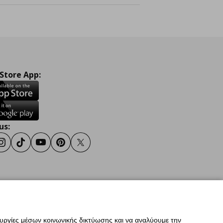
 Store App:
us:
ook
Instagram
TikTok
Youtube
Pinterest
Twitter
σης
Γενική Πολιτική Προσωπικών Δεδομένων
ουργίες μέσων κοινωνικής δικτύωσης και να αναλύουμε την