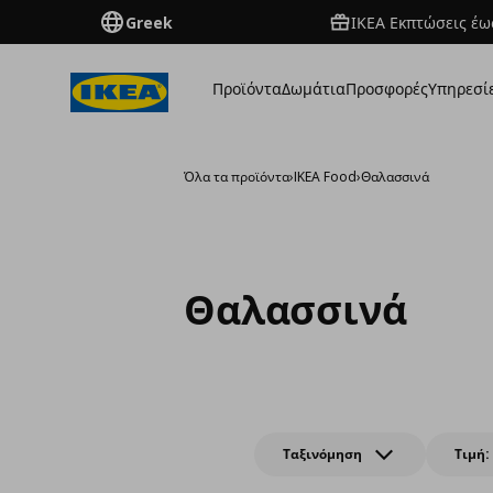
Greek
ΙΚΕΑ Εκπτώσεις έως
Προϊόντα
Δωμάτια
Προσφορές
Υπηρεσί
Όλα τα προϊόντα
›
IKEA Food
›
Θαλασσινά
Θαλασσινά
Ταξινόμηση
Τιμή: