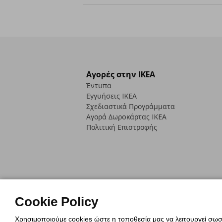
Αγορές στην IKEA
Έντυπα
Εγγυήσεις IKEA
Σχεδιαστικά Προγράμματα
Αγορά Δωρoκάρτας IKEA
Πολιτική Επιστροφής
Πολιτική Cookies
Δήλωση ψηφιακή
Cookie Policy
Πολιτική Προσωπικών Δεδομένων γ
Χρησιμοποιούμε cookies ώστε η τοποθεσία μας να λειτουργεί σωστ