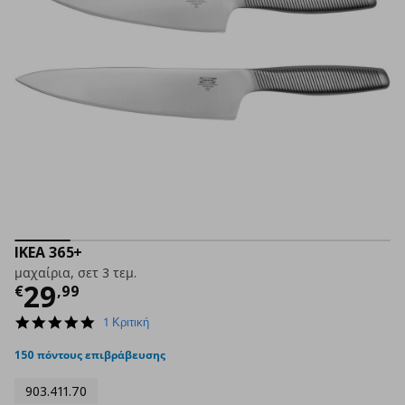
IKEA 365+
μαχαίρια, σετ 3 τεμ.
Τρέχουσα τιμή
€ 29,99
29
€
,
99
5.0
1 Κριτική
star
rating
150 πόντους επιβράβευσης
903.411.70