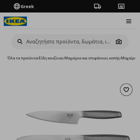
Greek
Πορεία παραγγελίας
Καταστή
Burge
Camera
Όλα τα προϊόντα
›
Είδη κουζίνας
›
Μαχαίρια και επιφάνειες κοπής
›
Μαχαίρια
›
Προσθή