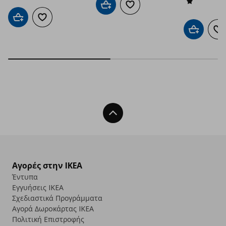
Προσθήκη στο καλάθι
Προσθήκη στα αγαπημένα
Προσθήκη στο καλάθι
Προσθήκη στα αγαπημένα
Προσθήκη 
Πρ
Back To Top
Αγορές στην IKEA
Έντυπα
Εγγυήσεις IKEA
Σχεδιαστικά Προγράμματα
Αγορά Δωρoκάρτας IKEA
Πολιτική Επιστροφής