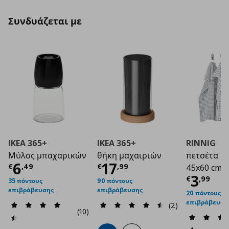
Συνδυάζεται με
IKEA 365+
IKEA 365+
RINNIG
Μύλος μπαχαρικών
θήκη μαχαιριών
πετσέτα κ
Τρέχουσα τιμή
Τρέχουσα τιμή
€ 6,49
€ 1
6
17
€
,
49
€
,
99
45x60 cm, 4
Τρέχο
3
€
,
99
35 πόντους
90 πόντους
επιβράβευσης
επιβράβευσης
20 πόντους
επιβράβευση
(2)
(10)