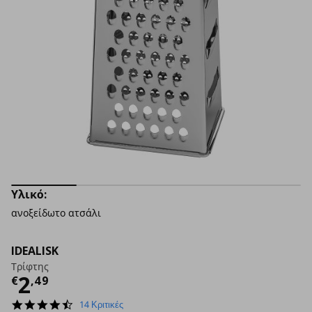
Υλικό:
ανοξείδωτο ατσάλι
IDEALISK
Τρίφτης
Τρέχουσα τιμή
€ 2,49
2
€
,
49
4.5
14 Κριτικές