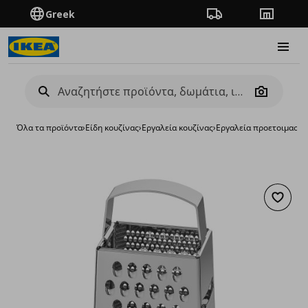
Greek
Πορεία παραγγελίας
Καταστή
Burge
Camera
Όλα τα προϊόντα
›
Είδη κουζίνας
›
Εργαλεία κουζίνας
›
Εργαλεία προετοιμασία
Προσθή