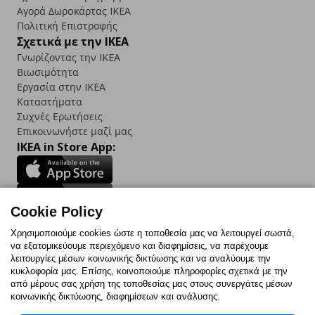
Αγορά Δωρoκάρτας IKEA
Πολιτική Επιστροφής
Σχετικά με την IKEA
Γνωρίζοντας την IKEA
Βιωσιμότητα
Εργασία στην IKEA
Καταστήματα
Συχνές Ερωτήσεις
Επικοινωνήστε μαζί μας
IKEA in Store App:
Cookie Policy
Follow us:
Χρησιμοποιούμε cookies ώστε η τοποθεσία μας να λειτουργεί σωστά,
να εξατομικεύουμε περιεχόμενο και διαφημίσεις, να παρέχουμε
Facebook
Instagram
TikTok
Youtube
Pinterest
Twitter
λειτουργίες μέσων κοινωνικής δικτύωσης και να αναλύουμε την
κυκλοφορία μας. Επίσης, κοινοποιούμε πληροφορίες σχετικά με την
από μέρους σας χρήση της τοποθεσίας μας στους συνεργάτες μέσων
κοινωνικής δικτύωσης, διαφημίσεων και ανάλυσης.