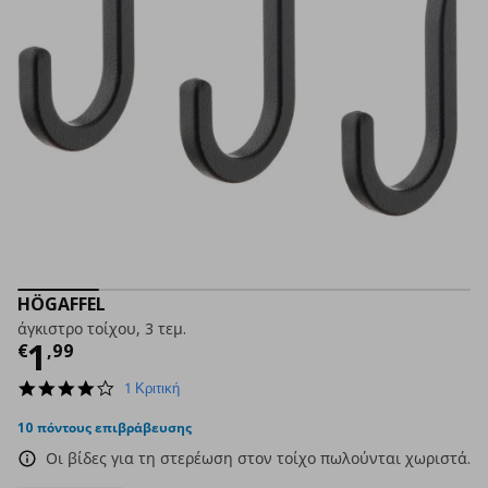
HÖGAFFEL
άγκιστρο τοίχου, 3 τεμ.
Τρέχουσα τιμή
€ 1,99
1
€
,
99
4.0
1 Κριτική
star
rating
10 πόντους επιβράβευσης
Οι βίδες για τη στερέωση στον τοίχο πωλούνται χωριστά.