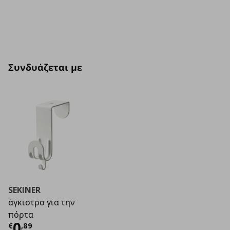
Συνδυάζεται με
SEKINER
άγκιστρο για την
πόρτα
Τρέχουσα τιμή
€ 0,89
0
€
,
89