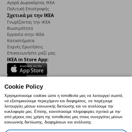
Αγορά Δωρoκάρτας IKEA
Πολιτική Επιστροφής
Σχετικά με την IKEA
Γνωρίζοντας την IKEA
Βιωσιμότητα
Εργασία στην IKEA
Καταστήματα
Συχνές Ερωτήσεις
Επικοινωνήστε μαζί μας
IKEA in Store App:
Cookie Policy
Follow us:
Χρησιμοποιούμε cookies ώστε η τοποθεσία μας να λειτουργεί σωστά,
να εξατομικεύουμε περιεχόμενο και διαφημίσεις, να παρέχουμε
Facebook
Instagram
TikTok
Youtube
Pinterest
Twitter
λειτουργίες μέσων κοινωνικής δικτύωσης και να αναλύουμε την
κυκλοφορία μας. Επίσης, κοινοποιούμε πληροφορίες σχετικά με την
από μέρους σας χρήση της τοποθεσίας μας στους συνεργάτες μέσων
κοινωνικής δικτύωσης, διαφημίσεων και ανάλυσης.