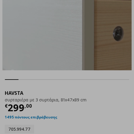
HAVSTA
συρταριέρα με 3 συρτάρια, 81x47x89 cm
Τρέχουσα τιμή
€ 299,00
299
€
,
00
1495 πόντους επιβράβευσης
705.994.77