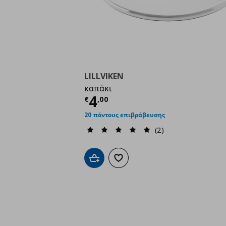
LILLVIKEN
καπάκι
Τρέχουσα τιμή
€ 4,0
4
€
,
00
20 πόντους επιβράβευσης
(2)
Προσθήκη στο καλάθι
Προσθήκη στα αγαπημένα