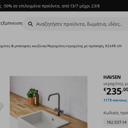
 -50% σε επιλεγμένα προϊόντα, από 13/7 μέχρι 23/8
ες
Έμπνευση
οχύτες & μπαταρίες κουζίνας
›
Νεροχύτες
›
νεροχύτης με πρόσοψη, 62x48 cm
HAVSEN
νεροχύτης μ
Τρέχ
235
€
,
0
1175 πόντους
Κωδικός προ
192.537.14