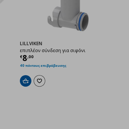
LILLVIKEN
επιπλέον σύνδεση για σιφόνι
0
Τρέχουσα τιμή
€ 8,00
8
€
,
00
40 πόντους επιβράβευσης
Προσθήκη στο καλάθι
Προσθήκη στα αγαπημένα