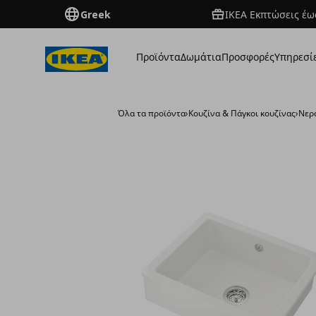
Greek
ΙΚΕΑ Εκπτώσεις έως
Προϊόντα
Δωμάτια
Προσφορές
Υπηρεσί
Όλα τα προϊόντα
›
Κουζίνα & Πάγκοι κουζίνας
›
Νερ