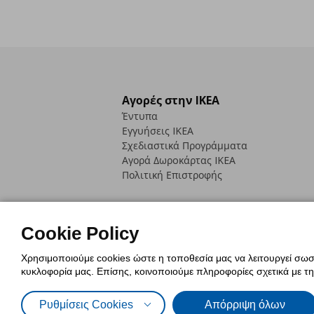
Αγορές στην IKEA
Έντυπα
Εγγυήσεις IKEA
Σχεδιαστικά Προγράμματα
Αγορά Δωρoκάρτας IKEA
Πολιτική Επιστροφής
Cookie Policy
Χρησιμοποιούμε cookies ώστε η τοποθεσία μας να λειτουργεί σωστ
Πολιτική Cookies
Δήλωση ψηφιακή
κυκλοφορία μας. Επίσης, κοινοποιούμε πληροφορίες σχετικά με τ
Πολιτική Προσωπικών Δεδομένων γ
Ρυθμίσεις Cookies
Απόρριψη όλων