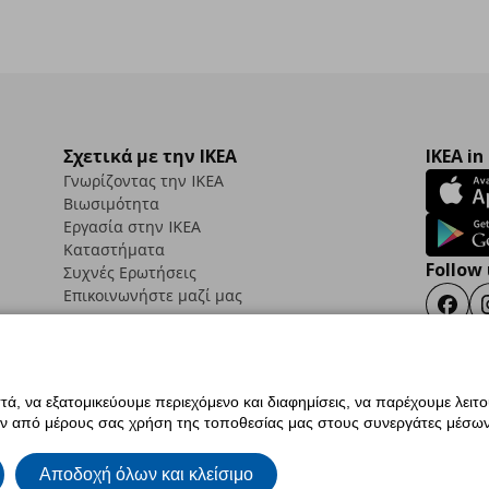
Σχετικά με την IKEA
IKEA in
Γνωρίζοντας την IKEA
Βιωσιμότητα
Εργασία στην IKEA
Καταστήματα
Follow 
Συχνές Ερωτήσεις
Επικοινωνήστε μαζί μας
Faceb
ά, να εξατομικεύουμε περιεχόμενο και διαφημίσεις, να παρέχουμε λειτ
ς προσβασιμότητας
Έντυπο Επιστροφής / Ακύρωσης
Ρυθμίσεις cookies
Όροι Χρή
ην από μέρους σας χρήση της τοποθεσίας μας στους συνεργάτες μέσων
ια IKEA.com.cy
Αποδοχή όλων και κλείσιμο