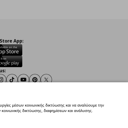
 Store App:
us:
ook
Instagram
TikTok
Youtube
Pinterest
Twitter
ουργίες μέσων κοινωνικής δικτύωσης και να αναλύουμε την
σης
Γενική Πολιτική Προσωπικών Δεδομένων
 κοινωνικής δικτύωσης, διαφημίσεων και ανάλυσης.